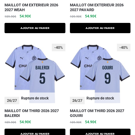
produit
produit
Ce
Ce
MAILLOT OM EXTERIEUR 2026
MAILLOT OM EXTERIEUR 2026
2027 WEAH
2027 PAVARD
produit
produit
Le
Le
Le
Le
54.90
€
54.90
€
109.90
€
109.90
€
a
a
prix
prix
prix
prix
plusieurs
plusieurs
initial
actuel
initial
actuel
AJOUTER AU PANIER
AJOUTER AU PANIER
variations.
était :
est :
variations.
était :
est :
109.90€.
54.90€.
109.90€.
54.90€.
Les
Les
-40%
-40%
options
options
peuvent
peuvent
être
être
choisies
choisies
sur
sur
la
la
page
page
du
du
Rupture de stock
Rupture de stock
26/27
26/27
produit
produit
Ce
Ce
MAILLOT OM THIRD 2026 2027
MAILLOT OM THIRD 2026 2027
BALERDI
GOUIRI
produit
produit
Le
Le
Le
Le
54.90
€
54.90
€
109.90
€
109.90
€
a
a
prix
prix
prix
prix
plusieurs
plusieurs
initial
actuel
initial
actuel
AJOUTER AU PANIER
AJOUTER AU PANIER