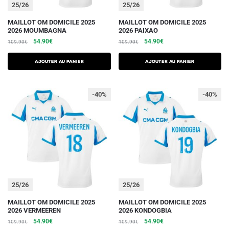
du
du
25/26
25/26
produit
produit
Ce
Ce
MAILLOT OM DOMICILE 2025
MAILLOT OM DOMICILE 2025
2026 MOUMBAGNA
2026 PAIXAO
produit
produit
Le
Le
Le
Le
54.90
€
54.90
€
109.90
€
109.90
€
a
a
prix
prix
prix
prix
plusieurs
plusieurs
initial
actuel
initial
actuel
AJOUTER AU PANIER
AJOUTER AU PANIER
variations.
était :
est :
variations.
était :
est :
109.90€.
54.90€.
109.90€.
54.90€.
Les
Les
-40%
-40%
options
options
peuvent
peuvent
être
être
choisies
choisies
sur
sur
la
la
page
page
du
du
25/26
25/26
produit
produit
Ce
Ce
MAILLOT OM DOMICILE 2025
MAILLOT OM DOMICILE 2025
2026 VERMEEREN
2026 KONDOGBIA
produit
produit
Le
Le
Le
Le
54.90
€
54.90
€
109.90
€
109.90
€
a
a