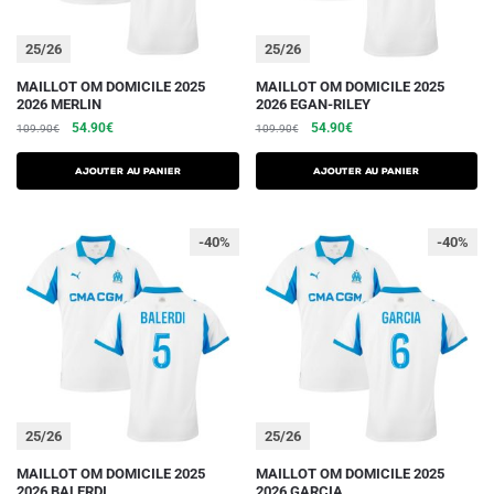
page
page
du
du
25/26
25/26
produit
produit
Ce
Ce
MAILLOT OM DOMICILE 2025
MAILLOT OM DOMICILE 2025
2026 MERLIN
2026 EGAN-RILEY
produit
produit
Le
Le
Le
Le
54.90
€
54.90
€
109.90
€
109.90
€
a
a
prix
prix
prix
prix
plusieurs
plusieurs
initial
actuel
initial
actuel
AJOUTER AU PANIER
AJOUTER AU PANIER
variations.
était :
est :
variations.
était :
est :
109.90€.
54.90€.
109.90€.
54.90€.
Les
Les
-40%
-40%
options
options
peuvent
peuvent
être
être
choisies
choisies
sur
sur
la
la
page
page
du
du
25/26
25/26
produit
produit
Ce
Ce
MAILLOT OM DOMICILE 2025
MAILLOT OM DOMICILE 2025
2026 BALERDI
2026 GARCIA