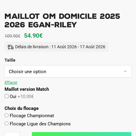
Maillot OM Domicile 2025
2026 EGAN-RILEY
Le
Le
54.90
€
109.90
€
prix
prix
Délais de livraison : 11 Août 2026 - 17 Août 2026
initial
actuel
Taille
était :
est :
109.90€.
54.90€.
Effacer
Maillot version Match
Oui
+10.00€
Choix du flocage
Flocage Championnat
Flocage Ligue des Champions
quantité