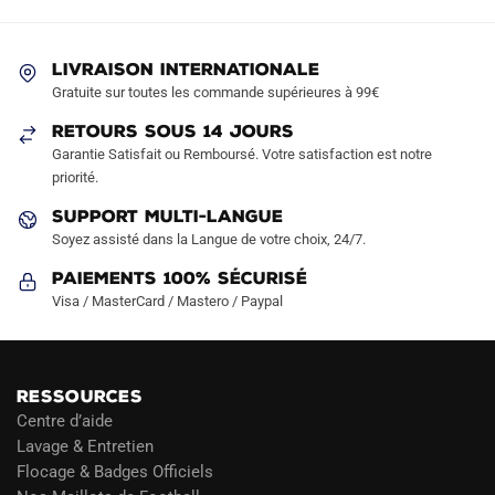
options
peuvent
LIVRAISON INTERNATIONALE
être
Gratuite sur toutes les commande supérieures à 99€
choisies
sur
RETOURS SOUS 14 JOURS
la
Garantie Satisfait ou Remboursé. Votre satisfaction est notre
page
priorité.
du
SUPPORT MULTI-LANGUE
produit
Soyez assisté dans la Langue de votre choix, 24/7.
Paiements 100% Sécurisé
Visa / MasterCard / Mastero / Paypal
RESSOURCES
Centre d’aide
Lavage & Entretien
Flocage & Badges Officiels