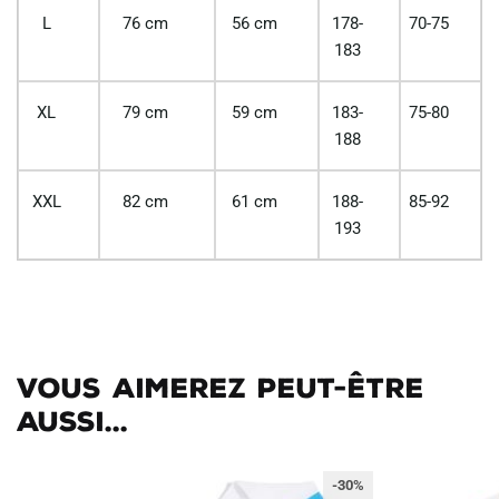
L
76 cm
56 cm
178-
70-75
183
XL
79 cm
59 cm
183-
75-80
188
XXL
82 cm
61 cm
188-
85-92
193
Vous aimerez peut-être
aussi...
-30%