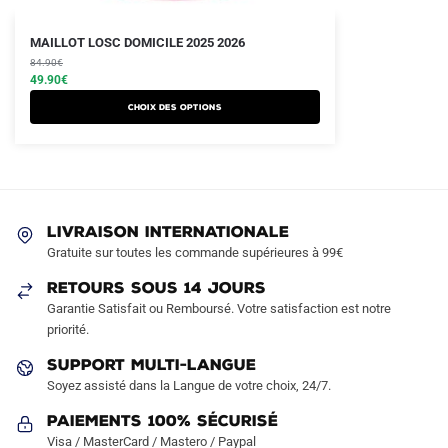
Le
Le
Ce
MAILLOT LOSC DOMICILE 2025 2026
prix
prix
produit
84.90
€
initial
actuel
49.90
€
a
était :
est :
Choix des options
plusieurs
84.90€.
49.90€.
variations.
Les
options
peuvent
LIVRAISON INTERNATIONALE
être
Gratuite sur toutes les commande supérieures à 99€
choisies
sur
RETOURS SOUS 14 JOURS
la
Garantie Satisfait ou Remboursé. Votre satisfaction est notre
page
priorité.
du
SUPPORT MULTI-LANGUE
produit
Soyez assisté dans la Langue de votre choix, 24/7.
Paiements 100% Sécurisé
Visa / MasterCard / Mastero / Paypal