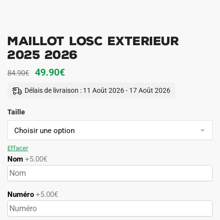
Maillot LOSC Exterieur
2025 2026
Le
Le
49.90
€
84.90
€
prix
prix
Délais de livraison : 11 Août 2026 - 17 Août 2026
initial
actuel
Taille
était :
est :
84.90€.
49.90€.
Effacer
Nom
+5.00€
Numéro
+5.00€