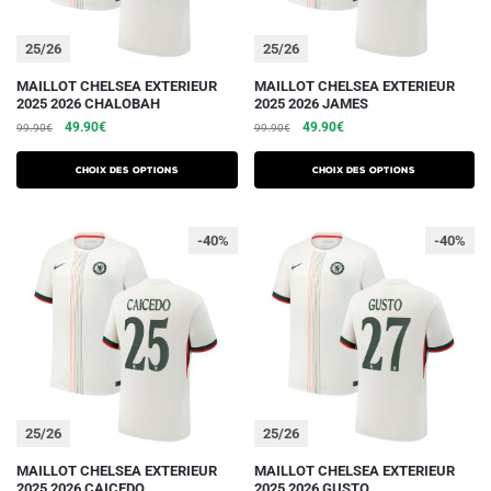
page
page
du
du
25/26
25/26
produit
produit
Ce
Ce
MAILLOT CHELSEA EXTERIEUR
MAILLOT CHELSEA EXTERIEUR
2025 2026 CHALOBAH
2025 2026 JAMES
produit
produit
Le
Le
Le
Le
49.90
€
49.90
€
99.90
€
99.90
€
a
a
prix
prix
prix
prix
plusieurs
plusieurs
initial
actuel
initial
actuel
Choix des options
Choix des options
variations.
était :
est :
variations.
était :
est :
99.90€.
49.90€.
99.90€.
49.90€.
Les
Les
-40%
-40%
options
options
peuvent
peuvent
être
être
choisies
choisies
sur
sur
la
la
page
page
du
du
25/26
25/26
produit
produit
Ce
Ce
MAILLOT CHELSEA EXTERIEUR
MAILLOT CHELSEA EXTERIEUR
2025 2026 CAICEDO
2025 2026 GUSTO