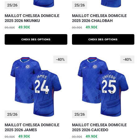
du
du
25/26
25/26
produit
produit
Ce
Ce
MAILLOT CHELSEA DOMICILE
MAILLOT CHELSEA DOMICILE
2025 2026 NKUNKU
2025 2026 CHALOBAH
produit
produit
Le
Le
Le
Le
49.90
€
49.90
€
99.90
€
99.90
€
a
a
prix
prix
prix
prix
plusieurs
plusieurs
initial
actuel
initial
actuel
Choix des options
Choix des options
variations.
était :
est :
variations.
était :
est :
99.90€.
49.90€.
99.90€.
49.90€.
Les
Les
-40%
-40%
options
options
peuvent
peuvent
être
être
choisies
choisies
sur
sur
la
la
page
page
du
du
25/26
25/26
produit
produit
Ce
Ce
MAILLOT CHELSEA DOMICILE
MAILLOT CHELSEA DOMICILE
2025 2026 JAMES
2025 2026 CAICEDO
produit
produit
Le
Le
Le
Le
49.90
€
49.90
€
99.90
€
99.90
€