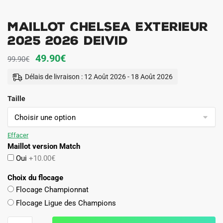
Maillot Chelsea Exterieur
2025 2026 Deivid
Le
Le
49.90
€
99.90
€
prix
prix
Délais de livraison : 12 Août 2026 - 18 Août 2026
initial
actuel
Taille
était :
est :
99.90€.
49.90€.
Effacer
Maillot version Match
Oui
+10.00€
Choix du flocage
Flocage Championnat
Flocage Ligue des Champions
quantité