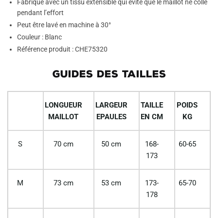
Fabriqué avec un tissu extensible qui évite que le maillot ne colle
pendant l’effort
Peut être lavé en machine à 30°
Couleur : Blanc
Référence produit : CHE75320
GUIDES DES TAILLES
LONGUEUR
LARGEUR
TAILLE
POIDS
MAILLOT
EPAULES
EN CM
KG
S
70 cm
50 cm
168-
60-65
173
M
73 cm
53 cm
173-
65-70
178