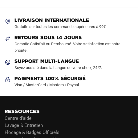
options
options
peuvent
peuvent
être
être
LIVRAISON INTERNATIONALE
choisies
choisies
Gratuite sur toutes les commande supérieures à 99€
sur
sur
RETOURS SOUS 14 JOURS
la
la
Garantie Satisfait ou Remboursé. Votre satisfaction est notre
page
page
priorité.
du
du
produit
produit
SUPPORT MULTI-LANGUE
Soyez assisté dans la Langue de votre choix, 24/7.
Paiements 100% Sécurisé
Visa / MasterCard / Mastero / Paypal
RESSOURCES
Centre d’aide
Lavage & Entretien
Flocage & Badges Officiels