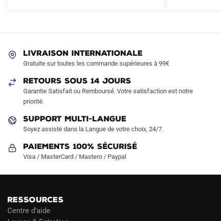
variations.
Les
options
peuvent
LIVRAISON INTERNATIONALE
être
Gratuite sur toutes les commande supérieures à 99€
choisies
sur
RETOURS SOUS 14 JOURS
la
Garantie Satisfait ou Remboursé. Votre satisfaction est notre
page
priorité.
du
SUPPORT MULTI-LANGUE
produit
Soyez assisté dans la Langue de votre choix, 24/7.
Paiements 100% Sécurisé
Visa / MasterCard / Mastero / Paypal
RESSOURCES
Centre d’aide