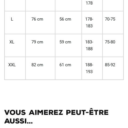
178
L
76 cm
56 cm
178-
70-75
183
XL
79 cm
59 cm
183-
75-80
188
XXL
82 cm
61 cm
188-
85-92
193
Vous aimerez peut-être
aussi...