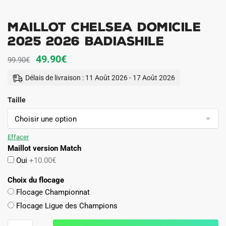
Maillot Chelsea Domicile
2025 2026 Badiashile
Le
Le
49.90
€
99.90
€
prix
prix
Délais de livraison : 11 Août 2026 - 17 Août 2026
initial
actuel
Taille
était :
est :
99.90€.
49.90€.
Effacer
Maillot version Match
Oui
+10.00€
Choix du flocage
Flocage Championnat
Flocage Ligue des Champions
quantité