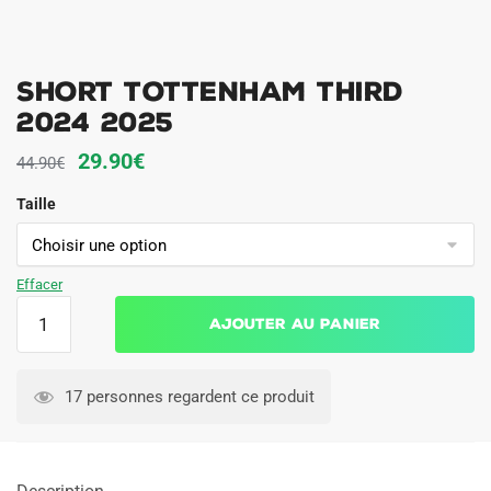
Short Tottenham Third
2024 2025
Le
Le
29.90
€
44.90
€
prix
prix
Taille
initial
actuel
était :
est :
44.90€.
29.90€.
Effacer
quantité
Ajouter au panier
de
Short
Tottenham
17 personnes regardent ce produit
Third
2024
2025