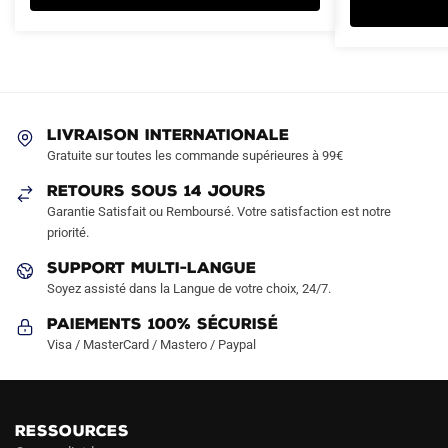
plusieurs
plusieurs
94.90€.
49.90€.
74.90€.
42.90€.
variations.
variations.
Les
Les
options
options
peuvent
peuvent
être
être
LIVRAISON INTERNATIONALE
choisies
choisies
Gratuite sur toutes les commande supérieures à 99€
sur
sur
RETOURS SOUS 14 JOURS
la
la
Garantie Satisfait ou Remboursé. Votre satisfaction est notre
page
page
priorité.
du
du
produit
produit
SUPPORT MULTI-LANGUE
Soyez assisté dans la Langue de votre choix, 24/7.
Paiements 100% Sécurisé
Visa / MasterCard / Mastero / Paypal
RESSOURCES