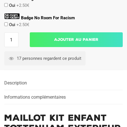
Oui
+2.50€
Badge No Room For Racism
Oui
+2.50€
quantité
Ajouter au panier
de
Maillot
Kit
17 personnes regardent ce produit
Enfant
Tottenham
Exterieur
Description
2025
2026
Xavi
Informations complémentaires
Maillot Kit Enfant