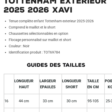
Tottenham Exterieur
2025 2026 Xavi
Tenue complète enfant Tottenham exterieur 2025-2026
Comprend le maillot et le short
Chaussettes sélectionnables en option
Flocage personnalisé sur maillot et short
Couleur : Noir
Identification produit : TOT69784
GUIDES DES TAILLES
LONGUEUR
LARGEUR
LONGUEUR
TAILLE
POI
HAUT
EPAULES
SHORT
EN CM
K
16
44 cm
33 cm
30 cm
95-105
25-