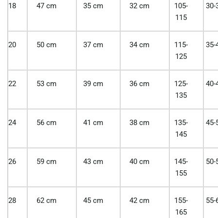
18
47 cm
35 cm
32 cm
105-
30-
115
20
50 cm
37 cm
34 cm
115-
35-
125
22
53 cm
39 cm
36 cm
125-
40-
135
24
56 cm
41 cm
38 cm
135-
45-
145
26
59 cm
43 cm
40 cm
145-
50-
155
28
62 cm
45 cm
42 cm
155-
55-
165