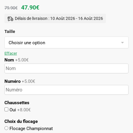
Le
Le
47.90
€
79.90
€
prix
prix
Délais de livraison : 10 Août 2026 - 16 Août 2026
initial
actuel
Taille
était :
est :
79.90€.
47.90€.
Effacer
Nom
+5.00€
Numéro
+5.00€
Chaussettes
Oui
+8.00€
Choix du flocage
Flocage Championnat