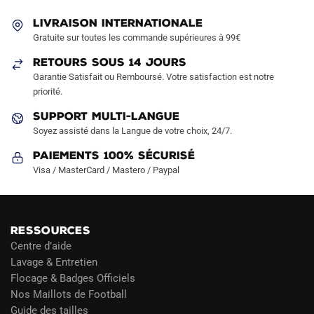
être
LIVRAISON INTERNATIONALE
choisies
Gratuite sur toutes les commande supérieures à 99€
sur
RETOURS SOUS 14 JOURS
la
Garantie Satisfait ou Remboursé. Votre satisfaction est notre
page
priorité.
du
produit
SUPPORT MULTI-LANGUE
Soyez assisté dans la Langue de votre choix, 24/7.
Paiements 100% Sécurisé
Visa / MasterCard / Mastero / Paypal
RESSOURCES
Centre d’aide
Lavage & Entretien
Flocage & Badges Officiels
Nos Maillots de Football
Guide des tailles