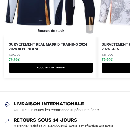
Rupture de stock
Le
Le
Le
Le
Ce
SURVETEMENT REAL MADRID TRAINING 2024
SURVETEMENT R
prix
prix
2025 BLEU BLANC
prix
prix
2025 GRIS
produit
initial
actuel
initial
actuel
129.90
€
129.90
€
a
était :
est :
79.90
€
était :
est :
79.90
€
plusieurs
129.90€.
79.90€.
129.90€.
79.90€.
AJOUTER AU PANIER
variations.
Les
options
peuvent
être
LIVRAISON INTERNATIONALE
choisies
Gratuite sur toutes les commande supérieures à 99€
sur
RETOURS SOUS 14 JOURS
la
Garantie Satisfait ou Remboursé. Votre satisfaction est notre
page