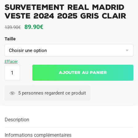
Survetement Real Madrid
Veste 2024 2025 Gris Clair
Le
Le
89.90
€
139.90
€
prix
prix
Taille
initial
actuel
était :
est :
139.90€.
89.90€.
Effacer
quantité
Ajouter au panier
de
Survetement
Real
5 personnes regardent ce produit
Madrid
Veste
2024
Description
2025
Gris
Clair
Informations complémentaires