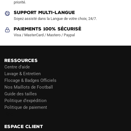
priorité.
du
produit
SUPPORT MULTI-LANGUE
Soyez assisté dans la Langue de votre choix, 24/7.
Paiements 100% Sécurisé
Visa / MasterCard / Mastero / Paypal
RESSOURCES
Centre d’aide
Lavage & Entretien
Flocage & Badges Officiels
Nos Maillots de Football
Guide des tailles
Politique d’expédition
Politique de paiement
Blog
ESPACE CLIENT