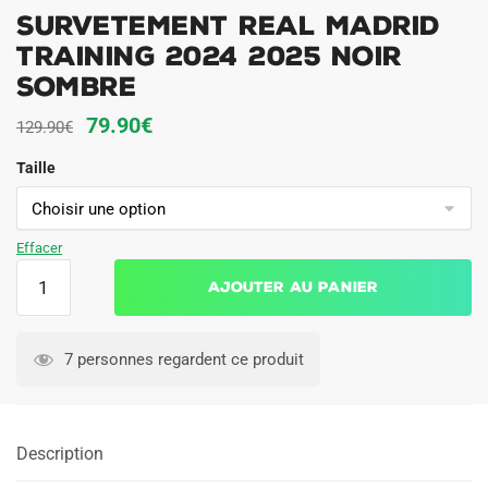
Survetement Real Madrid
Training 2024 2025 Noir
Sombre
Le
Le
79.90
€
129.90
€
prix
prix
Taille
initial
actuel
était :
est :
129.90€.
79.90€.
Effacer
quantité
Ajouter au panier
de
Survetement
Real
7 personnes regardent ce produit
Madrid
Training
2024
Description
2025
Noir