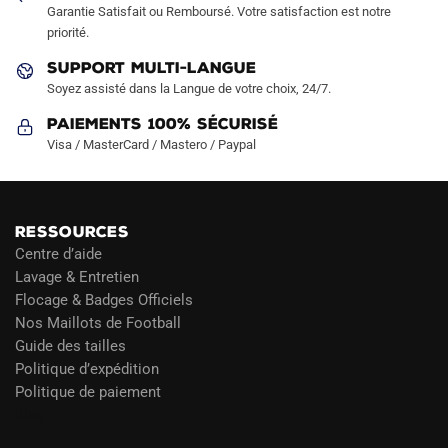
Garantie Satisfait ou Remboursé. Votre satisfaction est notre
page
priorité.
du
produit
SUPPORT MULTI-LANGUE
Soyez assisté dans la Langue de votre choix, 24/7.
Paiements 100% Sécurisé
Visa / MasterCard / Mastero / Paypal
RESSOURCES
Centre d’aide
Lavage & Entretien
Flocage & Badges Officiels
Nos Maillots de Football
Guide des tailles
Politique d’expédition
Politique de paiement
Blog