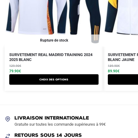
Rupture de stock
Le
Le
Le
Le
Ce
SURVETEMENT REAL MADRID TRAINING 2024
SURVETEMENT R
prix
prix
2025 BLANC
prix
prix
BLANC JAUNE
produit
initial
actuel
initial
actuel
129.90
€
139.90
€
a
était :
est :
79.90
€
était :
est :
89.90
€
plusieurs
129.90€.
79.90€.
139.90€.
89.90€.
Choix des options
variations.
Les
options
peuvent
être
LIVRAISON INTERNATIONALE
choisies
Gratuite sur toutes les commande supérieures à 99€
sur
RETOURS SOUS 14 JOURS
la