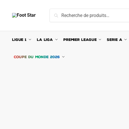
Skip
Skip
to
to
Recherche
Recherche
navigation
content
pour :
LIGUE 1
LA LIGA
PREMIER LEAGUE
SERIE A
COUPE DU MONDE 2026