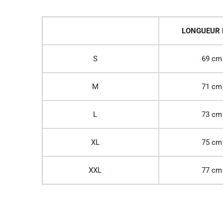
LONGUEUR
S
69 cm
M
71 cm
L
73 cm
XL
75 cm
XXL
77 cm