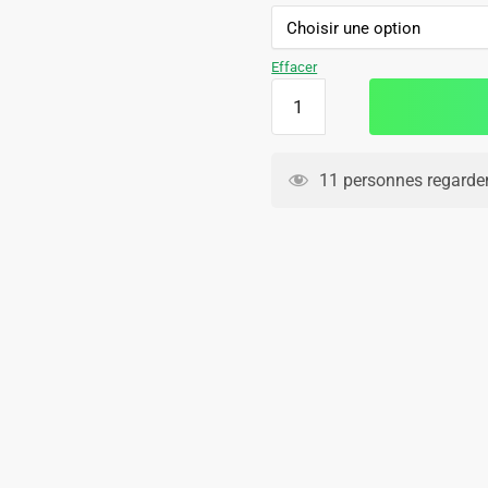
initial
actuel
était :
est :
129.90€.
79.90€.
Effacer
quantité
de
Survetement
Portugal
11 personnes regarden
Training
2024
2025
Blanc
Bleu