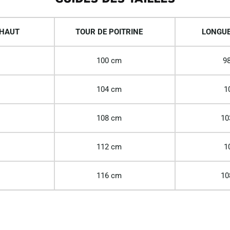
 HAUT
TOUR DE POITRINE
LONGUE
100 cm
98
104 cm
1
108 cm
10
112 cm
1
116 cm
10