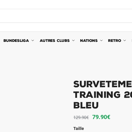
BUNDESLIGA
AUTRES CLUBS
NATIONS
RETRO
Surveteme
Training 2
Bleu
Le
Le
79.90
€
129.90
€
prix
prix
Taille