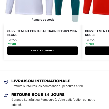
Rupture de stock
Le
Le
Le
Le
Ce
SURVETEMENT PORTUGAL TRAINING 2024 2025
SURVETEMENT P
prix
prix
BLANC
prix
prix
ROUGE
produit
initial
actuel
initial
actuel
129.90
€
129.90
€
a
était :
est :
79.90
€
était :
est :
79.90
€
plusieurs
129.90€.
79.90€.
129.90€.
79.90€.
Choix des options
variations.
Les
options
peuvent
être
LIVRAISON INTERNATIONALE
choisies
Gratuite sur toutes les commande supérieures à 99€
sur
RETOURS SOUS 14 JOURS
la
Garantie Satisfait ou Remboursé. Votre satisfaction est notre
page
priorité.
du