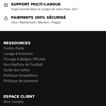
produit
SUPPORT MULTI-LANGUE
Soyez assisté dans la Langue de votre choix, 24/7.
Paiements 100% Sécurisé
Visa / MasterCard / Mastero / Paypal
RESSOURCES
Centre d’aide
Lavage & Entretien
Flocage & Badges Officiels
Nos Maillots de Football
Guide des tailles
Politique d’expédition
Politique de paiement
Blog
ESPACE CLIENT
Mon compte