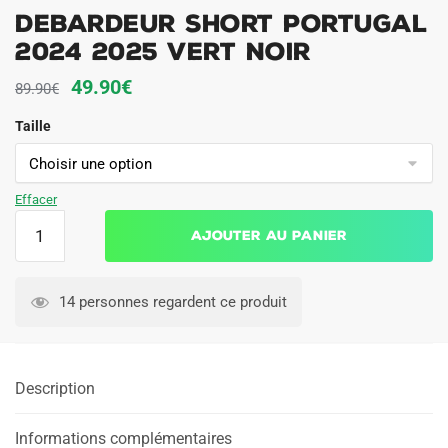
Debardeur Short Portugal
2024 2025 Vert Noir
Le
Le
49.90
€
89.90
€
prix
prix
Taille
initial
actuel
était :
est :
89.90€.
49.90€.
Effacer
quantité
Ajouter au panier
de
Debardeur
Short
14 personnes regardent ce produit
Portugal
2024
2025
Description
Vert
Noir
Informations complémentaires