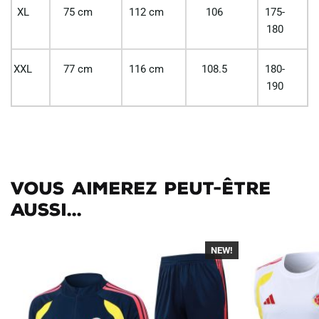
XL
75 cm
112 cm
106
175-
180
XXL
77 cm
116 cm
108.5
180-
190
Vous aimerez peut-être
aussi...
NEW!