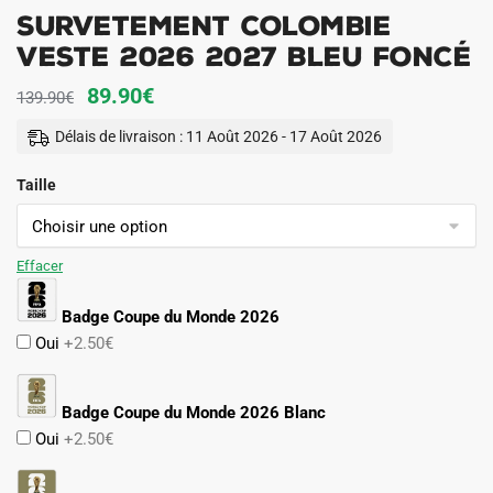
Survetement Colombie
Veste 2026 2027 Bleu Foncé
Le
Le
89.90
€
139.90
€
prix
prix
Délais de livraison : 11 Août 2026 - 17 Août 2026
initial
actuel
Taille
était :
est :
139.90€.
89.90€.
Effacer
Badge Coupe du Monde 2026
Oui
+2.50€
Badge Coupe du Monde 2026 Blanc
Oui
+2.50€