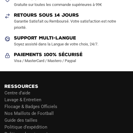
choisies
choisies
Gratuite sur toutes les commande supérieures à 99€
sur
sur
RETOURS SOUS 14 JOURS
la
la
Garantie Satisfait ou Remboursé. Votre satisfaction est notre
page
page
priorité.
du
du
produit
produit
SUPPORT MULTI-LANGUE
Soyez assisté dans la Langue de votre choix, 24/7.
Paiements 100% Sécurisé
Visa / MasterCard / Mastero / Paypal
RESSOURCES
Centre d’aide
Lavage & Entretien
Flocage & Badges Officiels
Nos Maillots de Football
Guide des tailles
Politique d’expédition