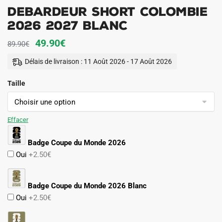
Debardeur Short Colombie
2026 2027 Blanc
Le
Le
49.90
€
89.90
€
prix
prix
Délais de livraison : 11 Août 2026 - 17 Août 2026
initial
actuel
Taille
était :
est :
89.90€.
49.90€.
Effacer
Badge Coupe du Monde 2026
Oui
+2.50€
Badge Coupe du Monde 2026 Blanc
Oui
+2.50€