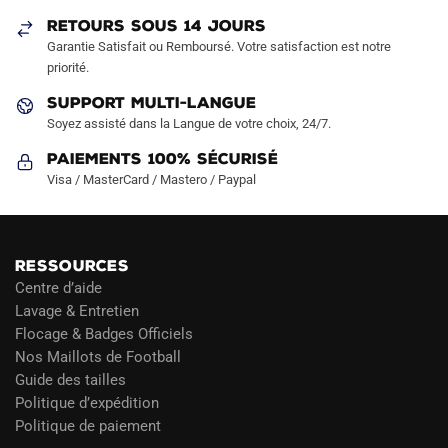
sur
sur
RETOURS SOUS 14 JOURS
la
la
Garantie Satisfait ou Remboursé. Votre satisfaction est notre
page
page
priorité.
du
du
produit
produit
SUPPORT MULTI-LANGUE
Soyez assisté dans la Langue de votre choix, 24/7.
Paiements 100% Sécurisé
Visa / MasterCard / Mastero / Paypal
RESSOURCES
Centre d’aide
Lavage & Entretien
Flocage & Badges Officiels
Nos Maillots de Football
Guide des tailles
Politique d’expédition
Politique de paiement