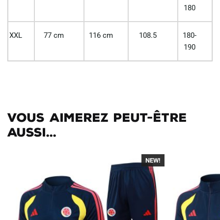
180
XXL
77 cm
116 cm
108.5
180-
190
Vous aimerez peut-être
aussi...
NEW!