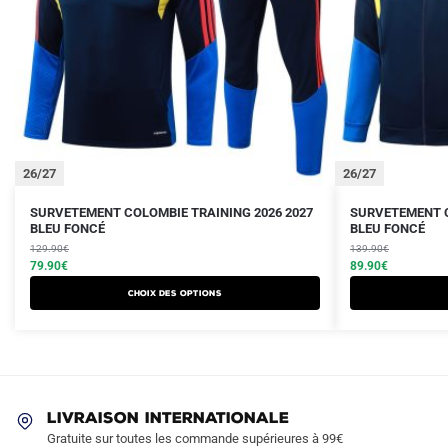
26/27
26/27
Le
Le
Le
Le
Ce
Ce
SURVETEMENT COLOMBIE TRAINING 2026 2027
SURVETEMENT C
prix
prix
BLEU FONCÉ
prix
prix
BLEU FONCÉ
produit
produit
initial
actuel
initial
actuel
129.90
€
139.90
€
a
a
était :
est :
79.90
€
était :
est :
89.90
€
plusieurs
plusieurs
129.90€.
79.90€.
139.90€.
89.90€.
Choix des options
variations.
variations.
Les
Les
options
options
peuvent
peuvent
être
être
LIVRAISON INTERNATIONALE
choisies
choisies
Gratuite sur toutes les commande supérieures à 99€