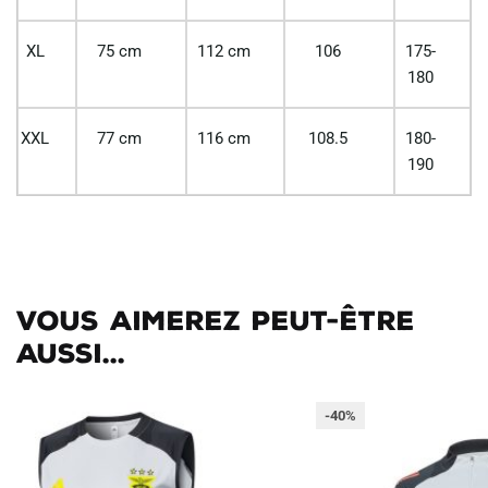
XL
75 cm
112 cm
106
175-
180
XXL
77 cm
116 cm
108.5
180-
190
Vous aimerez peut-être
aussi...
-40%