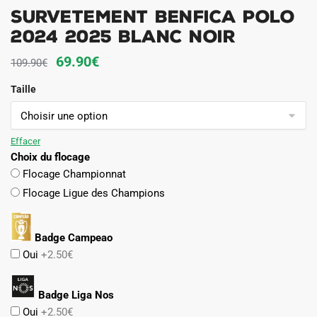
Survetement Benfica Polo
2024 2025 Blanc Noir
Le
Le
69.90
€
109.90
€
prix
prix
Taille
initial
actuel
était :
est :
109.90€.
69.90€.
Effacer
Choix du flocage
Flocage Championnat
Flocage Ligue des Champions
Badge Campeao
Oui
+2.50€
Badge Liga Nos
Oui
+2.50€