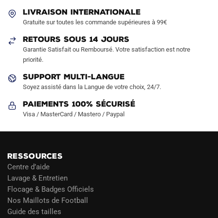
être
être
LIVRAISON INTERNATIONALE
choisies
choisies
Gratuite sur toutes les commande supérieures à 99€
sur
sur
RETOURS SOUS 14 JOURS
la
la
Garantie Satisfait ou Remboursé. Votre satisfaction est notre
page
page
priorité.
du
du
produit
produit
SUPPORT MULTI-LANGUE
Soyez assisté dans la Langue de votre choix, 24/7.
Paiements 100% Sécurisé
Visa / MasterCard / Mastero / Paypal
RESSOURCES
Centre d’aide
Lavage & Entretien
Flocage & Badges Officiels
Nos Maillots de Football
Guide des tailles