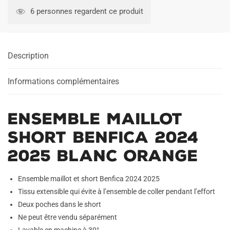
Maillot
6 personnes regardent ce produit
Short
Benfica
2024
Description
2025
Blanc
Orange
Informations complémentaires
Ensemble Maillot
Short Benfica 2024
2025 Blanc Orange
Ensemble maillot et short Benfica 2024 2025
Tissu extensible qui évite à l’ensemble de coller pendant l’effort
Deux poches dans le short
Ne peut être vendu séparément
Lavable en machine à 30°