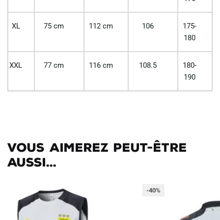
XL
75 cm
112 cm
106
175-
180
XXL
77 cm
116 cm
108.5
180-
190
Vous aimerez peut-être
aussi...
-40%