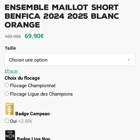
Ensemble Maillot Short
Benfica 2024 2025 Blanc
Orange
Le
Le
69.90
€
109.90
€
prix
prix
Taille
initial
actuel
était :
est :
109.90€.
69.90€.
Effacer
Choix du flocage
Flocage Championnat
Flocage Ligue des Champions
Badge Campeao
Oui
+2.50€
Badge Liga Nos