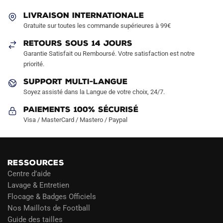
être
être
LIVRAISON INTERNATIONALE
choisies
choisies
Gratuite sur toutes les commande supérieures à 99€
sur
sur
RETOURS SOUS 14 JOURS
la
la
Garantie Satisfait ou Remboursé. Votre satisfaction est notre
page
page
priorité.
du
du
produit
produit
SUPPORT MULTI-LANGUE
Soyez assisté dans la Langue de votre choix, 24/7.
Paiements 100% Sécurisé
Visa / MasterCard / Mastero / Paypal
RESSOURCES
Centre d’aide
Lavage & Entretien
Flocage & Badges Officiels
Nos Maillots de Football
Guide des tailles