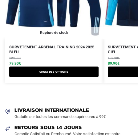
Rupture de stock
Le
Le
Le
Le
Ce
Ce
SURVETEMENT ARSENAL TRAINING 2024 2025
SURVETEMENT A
prix
prix
BLEU
prix
prix
CIEL
produit
produit
initial
actuel
initial
actuel
129.90
€
139.90
€
a
a
était :
est :
79.90
€
était :
est :
89.90
€
plusieurs
plusieurs
129.90€.
79.90€.
139.90€.
89.90€.
Choix des options
variations.
variations.
Les
Les
options
options
peuvent
peuvent
être
être
LIVRAISON INTERNATIONALE
choisies
choisies
Gratuite sur toutes les commande supérieures à 99€
sur
sur
RETOURS SOUS 14 JOURS
la
la
Garantie Satisfait ou Remboursé. Votre satisfaction est notre
page
page