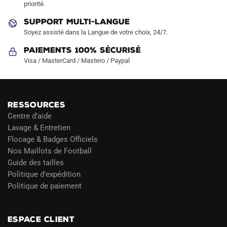
priorité.
du
du
produit
produit
SUPPORT MULTI-LANGUE
Soyez assisté dans la Langue de votre choix, 24/7.
Paiements 100% Sécurisé
Visa / MasterCard / Mastero / Paypal
RESSOURCES
Centre d’aide
Lavage & Entretien
Flocage & Badges Officiels
Nos Maillots de Football
Guide des tailles
Politique d’expédition
Politique de paiement
Blog
ESPACE CLIENT