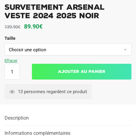
Survetement Arsenal
Veste 2024 2025 Noir
Le
Le
89.90
€
139.90
€
prix
prix
Taille
initial
actuel
était :
est :
139.90€.
89.90€.
Effacer
quantité
Ajouter au panier
de
Survetement
Arsenal
13 personnes regardent ce produit
Veste
2024
2025
Description
Noir
Informations complémentaires