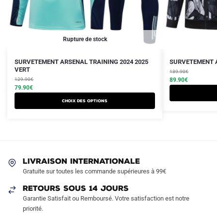
Rupture de stock
Le
Le
Le
Le
Ce
SURVETEMENT ARSENAL TRAINING 2024 2025
SURVETEMENT A
prix
prix
VERT
prix
prix
produit
139.90
€
initial
actuel
initial
actuel
129.90
€
89.90
€
a
était :
est :
79.90
€
était :
est :
plusieurs
129.90€.
79.90€.
139.90€.
89.90€.
Choix des options
variations.
Les
options
peuvent
être
LIVRAISON INTERNATIONALE
choisies
Gratuite sur toutes les commande supérieures à 99€
sur
RETOURS SOUS 14 JOURS
la
Garantie Satisfait ou Remboursé. Votre satisfaction est notre
page
priorité.
du