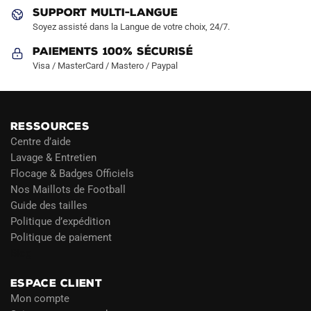
produit
SUPPORT MULTI-LANGUE
Soyez assisté dans la Langue de votre choix, 24/7.
Paiements 100% Sécurisé
Visa / MasterCard / Mastero / Paypal
RESSOURCES
Centre d’aide
Lavage & Entretien
Flocage & Badges Officiels
Nos Maillots de Football
Guide des tailles
Politique d’expédition
Politique de paiement
Blog
ESPACE CLIENT
Mon compte