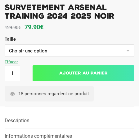
Survetement Arsenal
Training 2024 2025 Noir
Le
Le
79.90
€
129.90
€
prix
prix
Taille
initial
actuel
était :
est :
129.90€.
79.90€.
Effacer
quantité
Ajouter au panier
de
Survetement
Arsenal
18 personnes regardent ce produit
Training
2024
2025
Description
Noir
Informations complémentaires