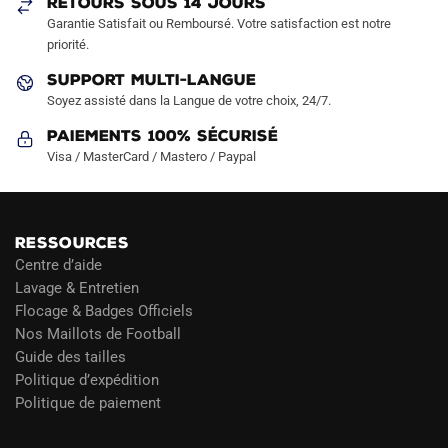
RETOURS SOUS 14 JOURS
Garantie Satisfait ou Remboursé. Votre satisfaction est notre
priorité.
SUPPORT MULTI-LANGUE
Soyez assisté dans la Langue de votre choix, 24/7.
Paiements 100% Sécurisé
Visa / MasterCard / Mastero / Paypal
RESSOURCES
Centre d’aide
Lavage & Entretien
Flocage & Badges Officiels
Nos Maillots de Football
Guide des tailles
Politique d’expédition
Politique de paiement
Blog