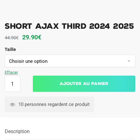
Short Ajax Third 2024 2025
Le
Le
29.90
€
44.90
€
prix
prix
Taille
initial
actuel
était :
est :
44.90€.
29.90€.
Effacer
quantité
Ajouter au panier
de
Short
Ajax
10 personnes regardent ce produit
Third
2024
2025
Description