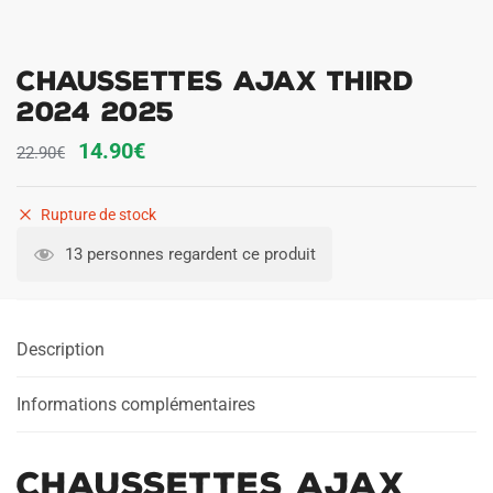
Chaussettes Ajax Third
2024 2025
Le
Le
14.90
€
22.90
€
prix
prix
initial
actuel
Rupture de stock
était :
est :
13 personnes regardent ce produit
22.90€.
14.90€.
Description
Informations complémentaires
Chaussettes Ajax