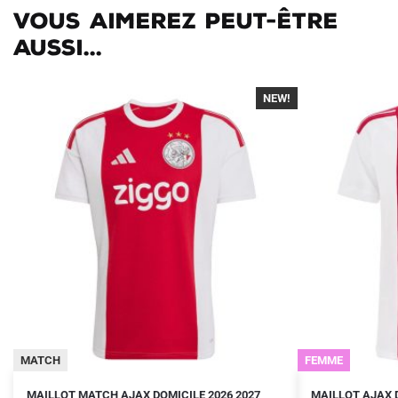
Vous aimerez peut-être
aussi...
NEW!
-40%
MATCH
FEMME
Le
Le
Le
Le
Ce
Ce
MAILLOT MATCH AJAX DOMICILE 2026 2027
MAILLOT AJAX 