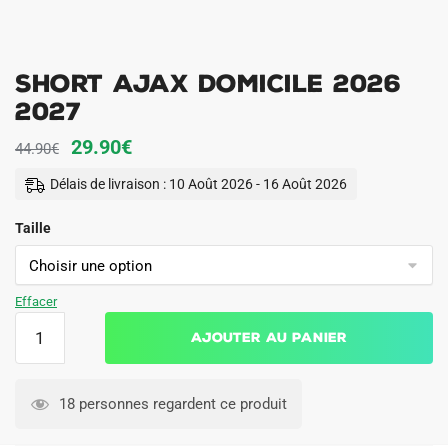
Short Ajax Domicile 2026
2027
Le
Le
29.90
€
44.90
€
prix
prix
Délais de livraison : 10 Août 2026 - 16 Août 2026
initial
actuel
Taille
était :
est :
44.90€.
29.90€.
Effacer
quantité
Ajouter au panier
de
Short
Ajax
18 personnes regardent ce produit
Domicile
2026