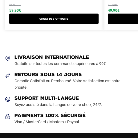
prix
prix
prix
prix
produit
119.90
€
produit
99.90
€
initial
actuel
initial
actuel
59.90
€
49.90
€
a
a
était :
est :
était :
est :
Choix des options
plusieurs
plusieurs
119.90€.
59.90€.
99.90€.
49.90€.
variations.
variations.
Les
Les
options
options
peuvent
peuvent
LIVRAISON INTERNATIONALE
être
être
Gratuite sur toutes les commande supérieures à 99€
choisies
choisies
sur
sur
RETOURS SOUS 14 JOURS
la
la
Garantie Satisfait ou Remboursé. Votre satisfaction est notre
page
page
priorité.
du
du
SUPPORT MULTI-LANGUE
produit
produit
Soyez assisté dans la Langue de votre choix, 24/7.
Paiements 100% Sécurisé
Visa / MasterCard / Mastero / Paypal