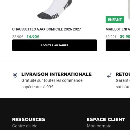
ENFANT
CHAUSSETTES AJAX DOMICILE 2026 2027
MAILLOT ENFA
Le
Le
Le
14.90
€
39.9
22.90
€
69.90
€
prix
prix
prix
Ajouter au panier
initial
actuel
initial
était :
est :
était :
22.90€.
14.90€.
69.90
LIVRAISON INTERNATIONALE
RETO
Gratuite sur toutes les commande
Garanti
supérieures à 99€
satisfac
RESSOURCES
ESPACE CLIENT
Centre d’aide
Mon compte