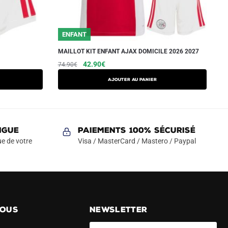
ENFANT
MAILLOT KIT ENFANT AJAX DOMICILE 2026 2027
Le
Le
Ce
42.90
€
74.90
€
prix
prix
produit
AJOUTER AU PANIER
initial
actuel
a
était :
est :
plusieurs
74.90€.
42.90€.
variations.
Les
NGUE
Paiements 100% Sécurisé
options
e de votre
Visa / MasterCard / Mastero / Paypal
peuvent
être
choisies
sur
la
NOUS
NEWSLETTER
page