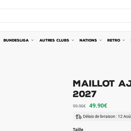
BUNDESLIGA
AUTRES CLUBS
NATIONS
RETRO
Maillot A
2027
Le
Le
49.90
€
99.90
€
prix
prix
Délais de livraison : 12 Ao
initial
actuel
était :
est :
Taille