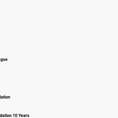
ague
ation
ation 10 Years