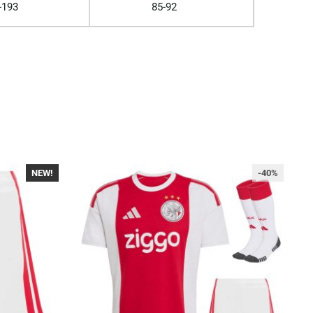
-193
85-92
NEW!
-40%