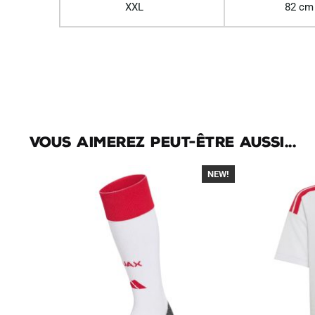
XXL
82 cm
Vous aimerez peut-être aussi...
NEW!
-30%