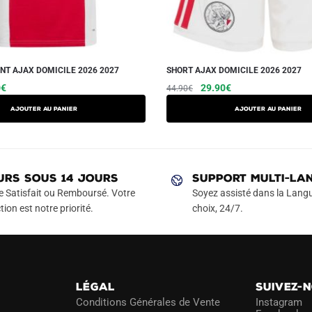
NT AJAX DOMICILE 2026 2027
SHORT AJAX DOMICILE 2026 2027
Le
Ce
Le
Le
Ce
0
€
29.90
€
44.90
€
prix
prix
prix
produit
produit
AJOUTER AU PANIER
AJOUTER AU PANIER
actuel
initial
actuel
a
a
est :
était :
est :
plusieurs
plusieurs
€.
39.90€.
44.90€.
29.90€.
variations.
variations.
Les
Les
URS SOUS 14 JOURS
SUPPORT MULTI-LA
options
options
e Satisfait ou Remboursé. Votre
Soyez assisté dans la Langu
peuvent
peuvent
tion est notre priorité.
choix, 24/7.
être
être
choisies
choisies
sur
sur
la
la
LÉGAL
SUIVEZ-
page
page
Conditions Générales de Vente
Instagram