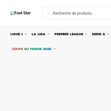
Skip
Skip
to
to
Recherche
Recherche
navigation
content
pour :
LIGUE 1
LA LIGA
PREMIER LEAGUE
SERIE A
COUPE DU MONDE 2026