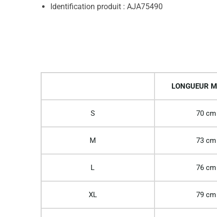
Identification produit : AJA75490
LONGUEUR M
S
70 cm
M
73 cm
L
76 cm
XL
79 cm