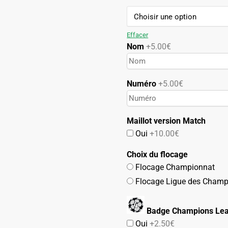
99.90€.
49.90€.
Effacer
Nom
+5.00€
Numéro
+5.00€
Maillot version Match
Oui
+10.00€
Choix du flocage
Flocage Championnat
Flocage Ligue des Champ
Badge Champions Lea
Oui
+2.50€