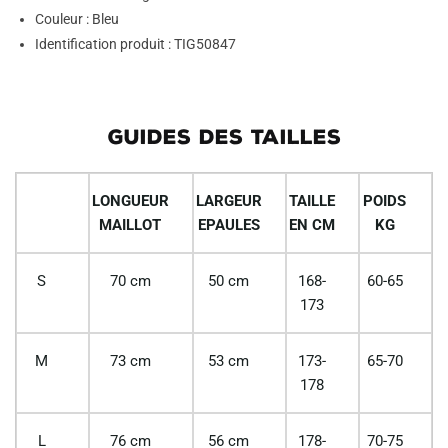
Couleur : Bleu
Identification produit : TIG50847
GUIDES DES TAILLES
LONGUEUR
LARGEUR
TAILLE
POIDS
MAILLOT
EPAULES
EN CM
KG
S
70 cm
50 cm
168-
60-65
173
M
73 cm
53 cm
173-
65-70
178
L
76 cm
56 cm
178-
70-75