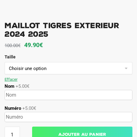
Maillot Tigres Exterieur
2024 2025
Le
Le
49.90
€
100.00
€
prix
prix
Taille
initial
actuel
était :
est :
100.00€.
49.90€.
Effacer
Nom
+5.00€
Numéro
+5.00€
quantité
Ajouter au panier