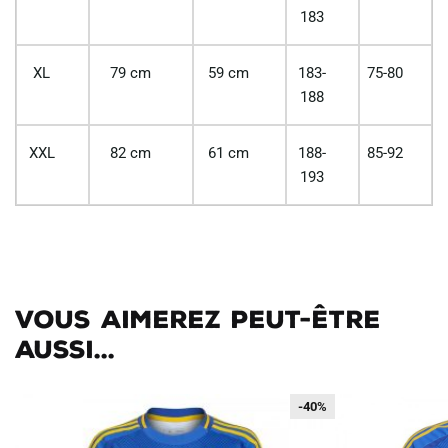
183
XL
79 cm
59 cm
183-
75-80
188
XXL
82 cm
61 cm
188-
85-92
193
Vous aimerez peut-être
aussi...
-40%
-40%