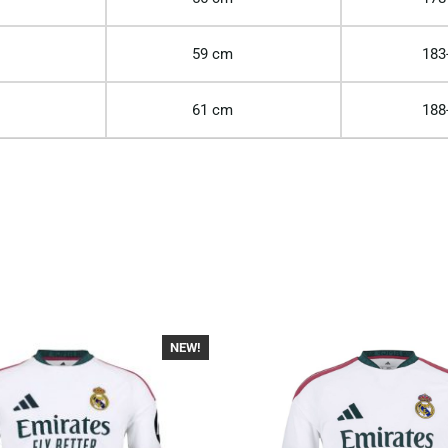
59 cm
183
61 cm
188
NEW!
-40%