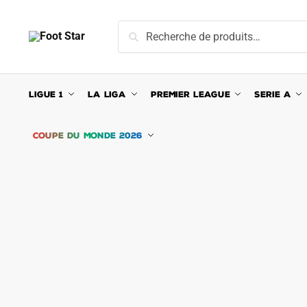
Skip
Skip
to
to
Recherche
Recherche
navigation
content
pour :
LIGUE 1
LA LIGA
PREMIER LEAGUE
SERIE A
COUPE DU MONDE 2026