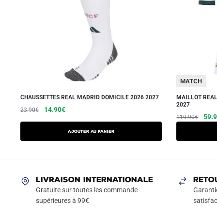
MATCH
CHAUSSETTES REAL MADRID DOMICILE 2026 2027
MAILLOT REAL
2027
Le
Le
14.90
€
23.90
€
Le
59.
119.90
€
prix
prix
prix
initial
actuel
Ajouter au panier
initia
était :
est :
était
23.90€.
14.90€.
119.
LIVRAISON INTERNATIONALE
RETO
Gratuite sur toutes les commande
Garanti
supérieures à 99€
satisfac