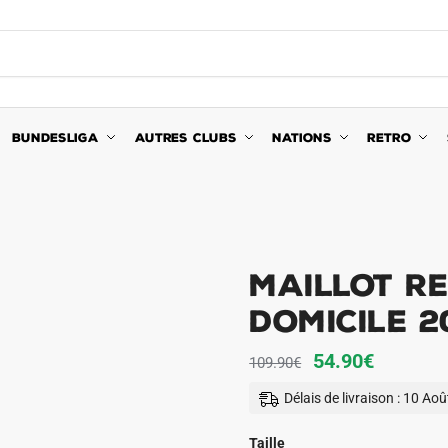
BUNDESLIGA
AUTRES CLUBS
NATIONS
RETRO
Maillot R
Domicile 
Le
Le
54.90
€
109.90
€
prix
prix
Délais de livraison : 10 Ao
initial
actuel
était :
est :
Taille