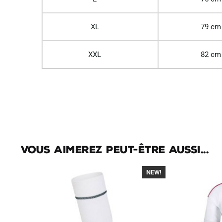
XL
79 cm
XXL
82 cm
Vous aimerez peut-être aussi...
NEW!
-30%