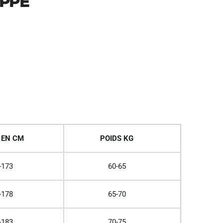
appe
 EN CM
POIDS KG
-173
60-65
-178
65-70
-183
70-75