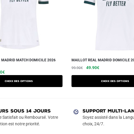
 MADRID MATCH DOMICILE 2026
MAILLOT REAL MADRID DOMICILE 2
Le
Le
Ce
49.90
€
99.90
€
Le
Ce
90
€
prix
prix
produit
prix
produit
initial
actuel
a
Choix des options
Choix des options
l
actuel
a
était :
est :
plusieurs
 :
est :
99.90€.
49.90€.
plusieurs
variations.
90€.
59.90€.
variations.
Les
Les
URS SOUS 14 JOURS
SUPPORT MULTI-LA
options
options
e Satisfait ou Remboursé. Votre
Soyez assisté dans la Langu
peuvent
peuvent
tion est notre priorité.
choix, 24/7.
être
être