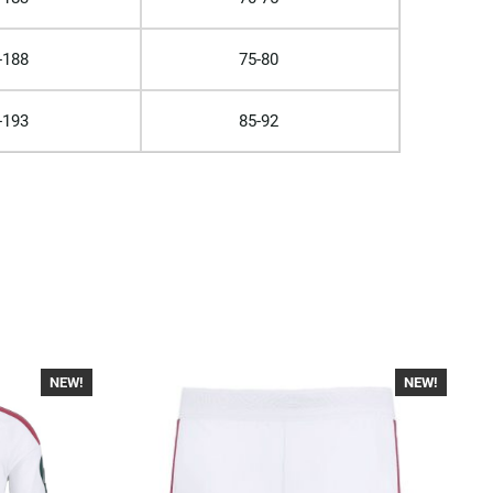
-188
75-80
-193
85-92
NEW!
-40%
NEW!