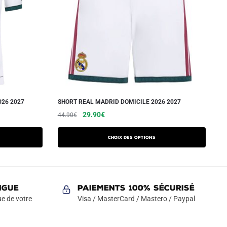
026 2027
SHORT REAL MADRID DOMICILE 2026 2027
Le
Le
Ce
29.90
€
44.90
€
prix
prix
produit
initial
actuel
a
Choix des options
était :
est :
plusieurs
44.90€.
29.90€.
variations.
Les
NGUE
Paiements 100% Sécurisé
options
e de votre
Visa / MasterCard / Mastero / Paypal
peuvent
être