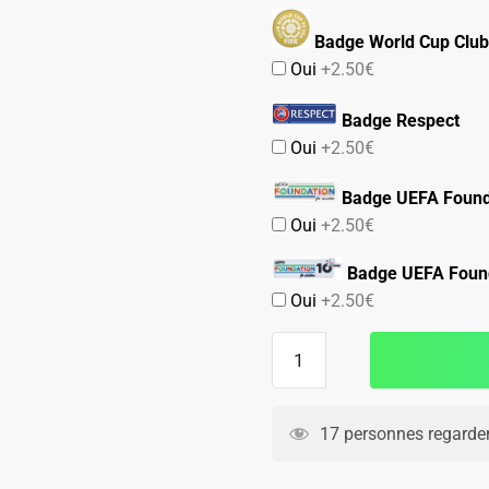
Badge World Cup Club
Oui
+2.50€
Badge Respect
Oui
+2.50€
Badge UEFA Found
Oui
+2.50€
Badge UEFA Found
Oui
+2.50€
quantité
de
Maillot
Real
17 personnes regarden
Madrid
Domicile