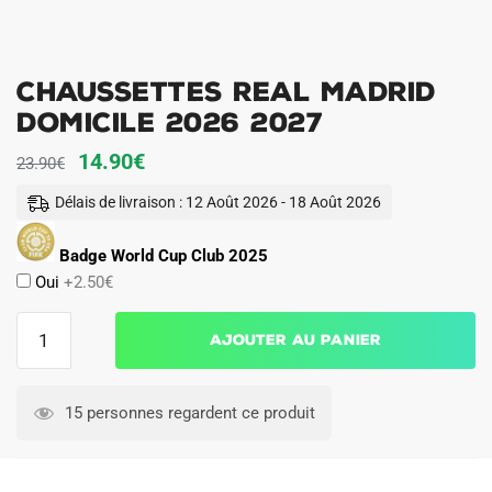
Chaussettes Real Madrid
Domicile 2026 2027
Le
Le
14.90
€
23.90
€
prix
prix
Délais de livraison : 12 Août 2026 - 18 Août 2026
initial
actuel
était :
est :
Badge World Cup Club 2025
Oui
+2.50€
23.90€.
14.90€.
quantité
Ajouter au panier
de
Chaussettes
Real
15 personnes regardent ce produit
Madrid
Domicile
2026