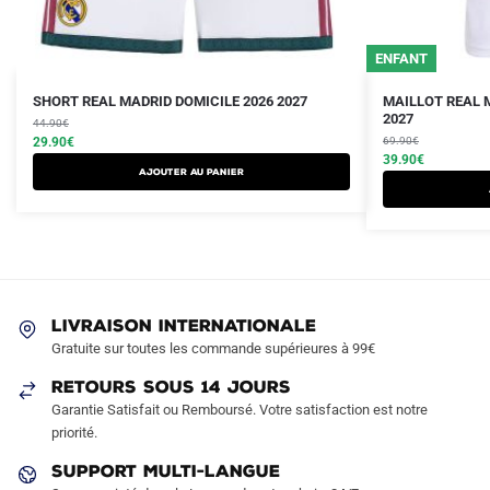
ENFANT
Le
Le
Le
Le
Ce
Ce
SHORT REAL MADRID DOMICILE 2026 2027
MAILLOT REAL 
prix
prix
prix
prix
2027
produit
44.90
€
produit
initial
actuel
initial
actuel
29.90
€
69.90
€
a
a
était :
est :
était :
est :
39.90
€
AJOUTER AU PANIER
plusieurs
plusieurs
44.90€.
29.90€.
69.90€.
39.90€.
variations.
variations.
Les
Les
options
options
peuvent
peuvent
être
être
LIVRAISON INTERNATIONALE
choisies
choisies
Gratuite sur toutes les commande supérieures à 99€
sur
sur
RETOURS SOUS 14 JOURS
la
la
Garantie Satisfait ou Remboursé. Votre satisfaction est notre
page
page
priorité.
du
du
produit
produit
SUPPORT MULTI-LANGUE