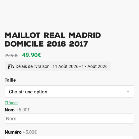
Maillot Real Madrid
Domicile 2016 2017
Le
Le
49.90
€
79.90
€
prix
prix
Délais de livraison : 11 Août 2026 - 17 Août 2026
initial
actuel
Taille
était :
est :
79.90€.
49.90€.
Effacer
Nom
+5.00€
Numéro
+5.00€