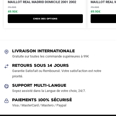
Le
Le
Le
Le
Ce
Ce
MAILLOT REAL MADRID DOMICILE 2001 2002
MAILLOT REAL M
prix
prix
prix
prix
produit
79.90
€
produit
79.90
€
initial
actuel
initial
actuel
49.90
€
49.90
€
a
a
était :
est :
était :
est :
Choix des options
plusieurs
plusieurs
79.90€.
49.90€.
79.90€.
49.90€.
variations.
variations.
Les
Les
options
options
peuvent
peuvent
LIVRAISON INTERNATIONALE
être
être
Gratuite sur toutes les commande supérieures à 99€
choisies
choisies
sur
sur
RETOURS SOUS 14 JOURS
la
la
Garantie Satisfait ou Remboursé. Votre satisfaction est notre
page
page
priorité.
du
du
SUPPORT MULTI-LANGUE
produit
produit
Soyez assisté dans la Langue de votre choix, 24/7.
Paiements 100% Sécurisé
Visa / MasterCard / Mastero / Paypal