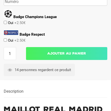
Badge Champions League
Oui
+2.50€
Badge Respect
Oui
+2.50€
quantité
Ajouter au panier
de
Maillot
Real
14 personnes regardent ce produit
Madrid
Domicile
2016
Description
2017
Maillot Real Madrid