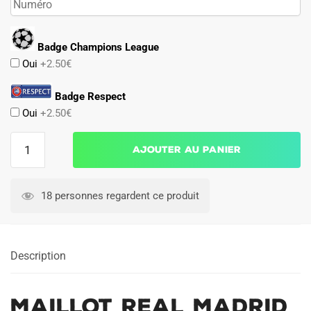
Badge Champions League
Oui
+2.50€
Badge Respect
Oui
+2.50€
quantité
Ajouter au panier
de
Maillot
Real
18 personnes regardent ce produit
Madrid
Domicile
2014
Description
2015
Maillot Real Madrid