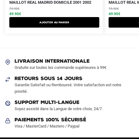
Le
Le
Le
Le
Ce
Ce
MAILLOT REAL MADRID DOMICILE 2001 2002
MAILLOT REAL M
prix
prix
prix
prix
produit
79.90
€
produit
79.90
€
initial
actuel
initial
actuel
49.90
€
49.90
€
a
a
était :
est :
était :
est :
AJOUTER AU PANIER
plusieurs
plusieurs
79.90€.
49.90€.
79.90€.
49.90€.
variations.
variations.
Les
Les
options
options
peuvent
peuvent
LIVRAISON INTERNATIONALE
être
être
Gratuite sur toutes les commande supérieures à 99€
choisies
choisies
sur
sur
RETOURS SOUS 14 JOURS
la
la
Garantie Satisfait ou Remboursé. Votre satisfaction est notre
page
page
priorité.
du
du
SUPPORT MULTI-LANGUE
produit
produit
Soyez assisté dans la Langue de votre choix, 24/7.
Paiements 100% Sécurisé
Visa / MasterCard / Mastero / Paypal