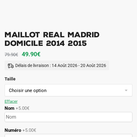
Maillot Real Madrid
Domicile 2014 2015
Le
Le
49.90
€
79.90
€
prix
prix
Délais de livraison : 14 Août 2026 - 20 Août 2026
initial
actuel
Taille
était :
est :
79.90€.
49.90€.
Effacer
Nom
+5.00€
Numéro
+5.00€