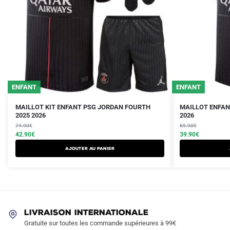
ENFANT
ENFANT
Le
Le
Le
Le
Ce
Ce
MAILLOT KIT ENFANT PSG JORDAN FOURTH
MAILLOT ENFAN
prix
prix
2025 2026
prix
prix
2026
produit
produit
initial
actuel
initial
actuel
74.90
€
69.90
€
a
a
était :
est :
42.90
€
était :
est :
39.90
€
plusieurs
plusieurs
74.90€.
42.90€.
69.90€.
39.90€.
AJOUTER AU PANIER
variations.
variations.
Les
Les
options
options
peuvent
peuvent
être
être
LIVRAISON INTERNATIONALE
choisies
choisies
Gratuite sur toutes les commande supérieures à 99€
sur
sur