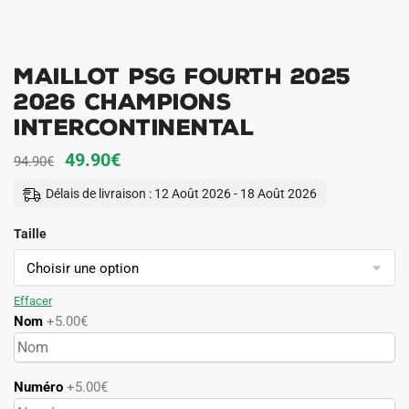
Maillot PSG Fourth 2025
2026 Champions
Intercontinental
Le
Le
49.90
€
94.90
€
prix
prix
Délais de livraison : 12 Août 2026 - 18 Août 2026
initial
actuel
Taille
était :
est :
94.90€.
49.90€.
Effacer
Nom
+5.00€
Numéro
+5.00€