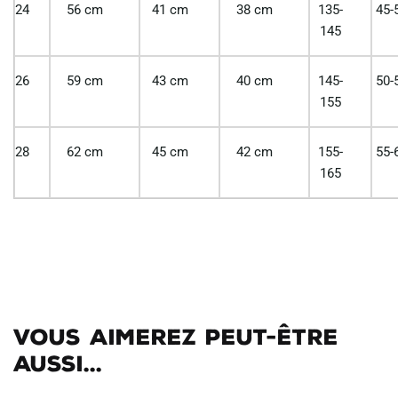
24
56 cm
41 cm
38 cm
135-
45-
145
26
59 cm
43 cm
40 cm
145-
50-
155
28
62 cm
45 cm
42 cm
155-
55-
165
Vous aimerez peut-être
aussi...