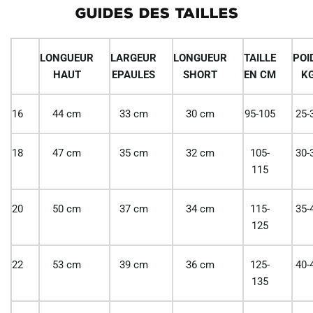
GUIDES DES TAILLES
LONGUEUR
LARGEUR
LONGUEUR
TAILLE
POI
HAUT
EPAULES
SHORT
EN CM
K
16
44 cm
33 cm
30 cm
95-105
25-
18
47 cm
35 cm
32 cm
105-
30-
115
20
50 cm
37 cm
34 cm
115-
35-
125
22
53 cm
39 cm
36 cm
125-
40-
135