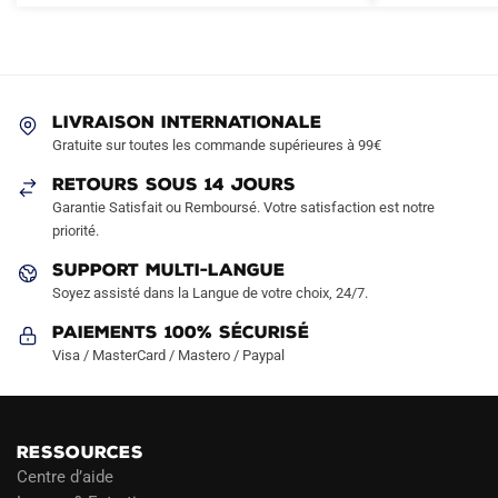
variations.
Les
options
peuvent
être
LIVRAISON INTERNATIONALE
choisies
Gratuite sur toutes les commande supérieures à 99€
sur
RETOURS SOUS 14 JOURS
la
Garantie Satisfait ou Remboursé. Votre satisfaction est notre
page
priorité.
du
produit
SUPPORT MULTI-LANGUE
Soyez assisté dans la Langue de votre choix, 24/7.
Paiements 100% Sécurisé
Visa / MasterCard / Mastero / Paypal
RESSOURCES
Centre d’aide