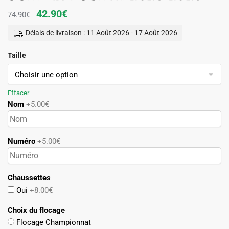
Le
Le
42.90
€
74.90
€
prix
prix
Délais de livraison : 11 Août 2026 - 17 Août 2026
initial
actuel
Taille
était :
est :
74.90€.
42.90€.
Effacer
Nom
+5.00€
Numéro
+5.00€
Chaussettes
Oui
+8.00€
Choix du flocage
Flocage Championnat