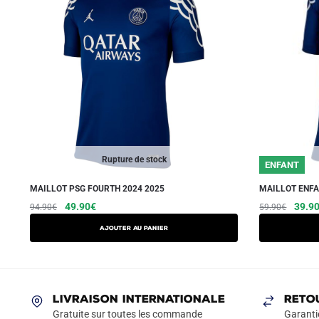
Rupture de stock
ENFANT
MAILLOT PSG FOURTH 2024 2025
MAILLOT ENFA
Le
Le
Ce
Le
49.90
€
39.9
94.90
€
59.90
€
prix
prix
prix
produit
AJOUTER AU PANIER
initial
actuel
initial
a
était :
est :
était :
plusieurs
94.90€.
49.90€.
59.90
variations.
Les
LIVRAISON INTERNATIONALE
RETO
options
Gratuite sur toutes les commande
Garanti