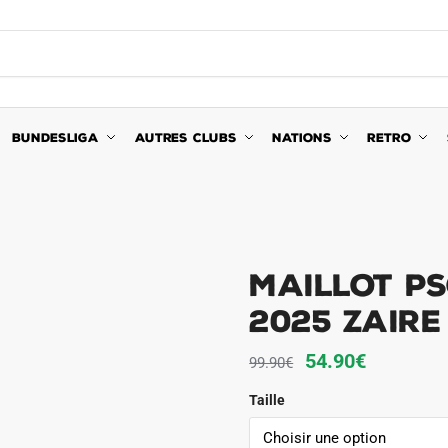
BUNDESLIGA
AUTRES CLUBS
NATIONS
RETRO
Maillot P
2025 Zaire
Le
Le
54.90
€
99.90
€
prix
prix
Taille
initial
actuel
était :
est :