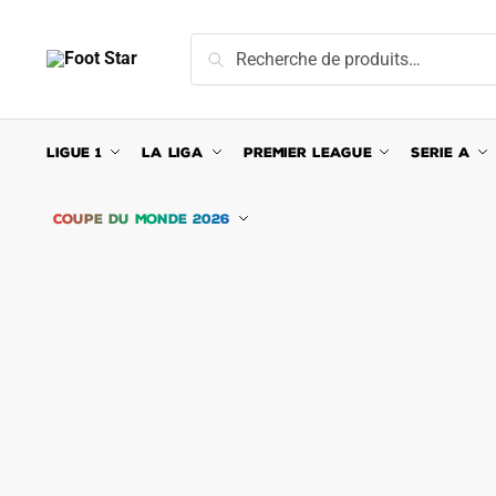
Skip
Skip
to
to
Recherche
Recherche
navigation
content
pour :
LIGUE 1
LA LIGA
PREMIER LEAGUE
SERIE A
COUPE DU MONDE 2026