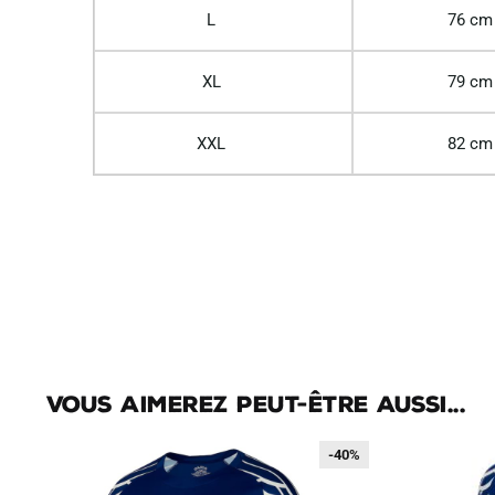
L
76 cm
XL
79 cm
XXL
82 cm
Vous aimerez peut-être aussi...
-40%
-40%