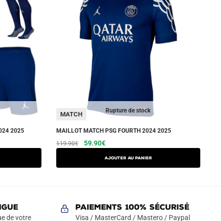
Rupture de stock
MATCH
024 2025
MAILLOT MATCH PSG FOURTH 2024 2025
Le
Le
Ce
59.90
€
119.90
€
prix
prix
produit
AJOUTER AU PANIER
initial
actuel
a
était :
est :
plusieurs
119.90€.
59.90€.
variations.
Les
NGUE
Paiements 100% Sécurisé
options
e de votre
Visa / MasterCard / Mastero / Paypal