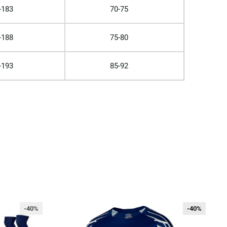
-183
70-75
-188
75-80
-193
85-92
-40%
-40%
-40%