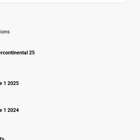
ions
rcontinental 25
e 1 2025
e 1 2024
's