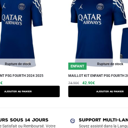
Rupture de stock
Rupture de stock
ENFANT
NT PSG FOURTH 2024 2025
MAILLOT KIT ENFANT PSG FOURTH 2
Le
Ce
Le
Le
Ce
0
€
42.90
€
74.90
€
prix
prix
prix
produit
produit
AJOUTER AU PANIER
AJOUTER AU PANIER
actuel
initial
actuel
a
a
est :
était :
est :
plusieurs
plusieurs
€.
39.90€.
74.90€.
42.90€.
variations.
variations.
Les
Les
URS SOUS 14 JOURS
SUPPORT MULTI-LA
options
options
e Satisfait ou Remboursé. Votre
Soyez assisté dans la Langu