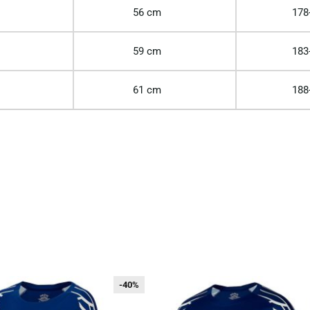
56 cm
178
59 cm
183
61 cm
188
-40%
-40%