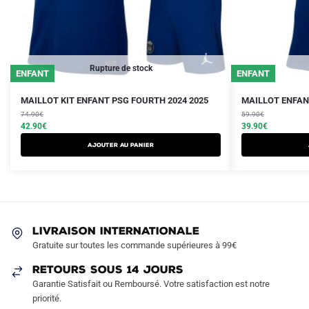
Rupture de stock
ENFANT
ENFANT
Le
Le
Le
Le
Ce
Ce
MAILLOT KIT ENFANT PSG FOURTH 2024 2025
MAILLOT ENFAN
prix
prix
prix
prix
produit
74.90
€
produit
59.90
€
initial
actuel
initial
actuel
42.90
€
39.90
€
a
a
était :
est :
était :
est :
AJOUTER AU PANIER
plusieurs
plusieurs
74.90€.
42.90€.
59.90€.
39.90€.
variations.
variations.
Les
Les
options
options
peuvent
peuvent
LIVRAISON INTERNATIONALE
être
être
Gratuite sur toutes les commande supérieures à 99€
choisies
choisies
sur
sur
RETOURS SOUS 14 JOURS
la
la
Garantie Satisfait ou Remboursé. Votre satisfaction est notre
page
page
priorité.