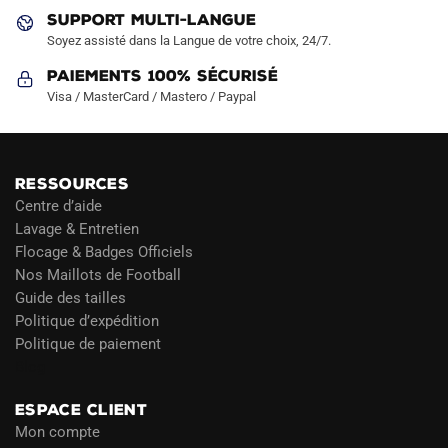
du
du
SUPPORT MULTI-LANGUE
produit
produit
Soyez assisté dans la Langue de votre choix, 24/7.
Paiements 100% Sécurisé
Visa / MasterCard / Mastero / Paypal
RESSOURCES
Centre d’aide
Lavage & Entretien
Flocage & Badges Officiels
Nos Maillots de Football
Guide des tailles
Politique d’expédition
Politique de paiement
Blog
ESPACE CLIENT
Mon compte