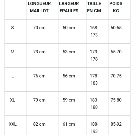
LONGUEUR
LARGEUR
TAILLE
POIDS
MAILLOT
EPAULES
EN CM
KG
S
70 cm
50 cm
168-
60-65
173
M
73 cm
53 cm
173-
65-70
178
L
76 cm
56 cm
178-
70-75
183
XL
79 cm
59 cm
183-
75-80
188
XXL
82 cm
61 cm
188-
85-92
193