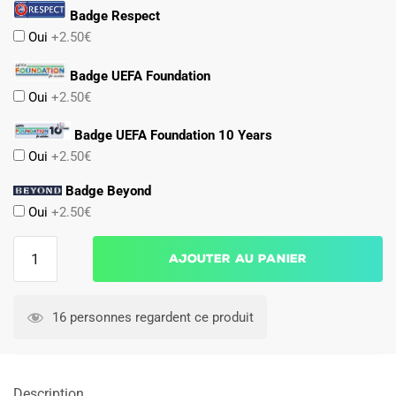
Badge Respect
Oui
+2.50€
Badge UEFA Foundation
Oui
+2.50€
Badge UEFA Foundation 10 Years
Oui
+2.50€
Badge Beyond
Oui
+2.50€
quantité
Ajouter au panier
de
Maillot
PSG
16 personnes regardent ce produit
Fourth
2024
2025
Description