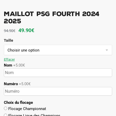
Maillot PSG Fourth 2024
2025
Le
Le
49.90
€
94.90
€
prix
prix
Taille
initial
actuel
était :
est :
94.90€.
49.90€.
Effacer
Nom
+5.00€
Numéro
+5.00€
Choix du flocage
Flocage Championnat
Flocage Ligue des Champions