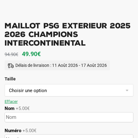
Maillot PSG Exterieur 2025
2026 Champions
Intercontinental
Le
Le
49.90
€
94.90
€
prix
prix
Délais de livraison : 11 Août 2026 - 17 Août 2026
initial
actuel
Taille
était :
est :
94.90€.
49.90€.
Effacer
Nom
+5.00€
Numéro
+5.00€