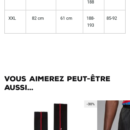
188
XXL
82 cm
61 cm
188-
85-92
193
Vous aimerez peut-être
aussi...
-30%