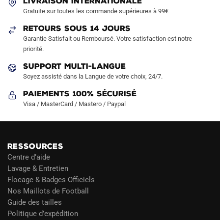
LIVRAISON INTERNATIONALE
choisies
Gratuite sur toutes les commande supérieures à 99€
sur
RETOURS SOUS 14 JOURS
la
Garantie Satisfait ou Remboursé. Votre satisfaction est notre
page
priorité.
du
produit
SUPPORT MULTI-LANGUE
Soyez assisté dans la Langue de votre choix, 24/7.
Paiements 100% Sécurisé
Visa / MasterCard / Mastero / Paypal
RESSOURCES
Centre d’aide
Lavage & Entretien
Flocage & Badges Officiels
Nos Maillots de Football
Guide des tailles
Politique d’expédition