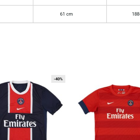
61 cm
188
-40%
-40%