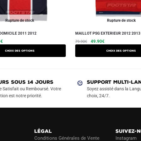
Rupture de stock
Rupture de stock
DOMICILE 2011 2012
MAILLOT PSG EXTERIEUR 2012 2013
Le
Ce
Le
Le
Ce
0
€
49.90
€
79.90
€
prix
prix
prix
produit
produit
Choix des options
Choix des options
actuel
initial
actuel
a
a
est :
était :
est :
plusieurs
plusieurs
€.
49.90€.
79.90€.
49.90€.
variations.
variations.
Les
Les
URS SOUS 14 JOURS
SUPPORT MULTI-LA
options
options
e Satisfait ou Remboursé. Votre
Soyez assisté dans la Langu
peuvent
peuvent
tion est notre priorité.
choix, 24/7.
être
être
choisies
choisies
sur
sur
la
la
LÉGAL
SUIVEZ-
page
page
Conditions Générales de Vente
Instagram