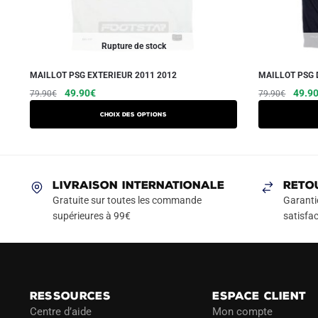
Rupture de stock
MAILLOT PSG EXTERIEUR 2011 2012
MAILLOT PSG 
Le
Le
Ce
Le
49.90
€
49.9
79.90
€
79.90
€
prix
prix
prix
produit
Choix des options
initial
actuel
initial
a
était :
est :
était :
plusieurs
79.90€.
49.90€.
79.90
variations.
Les
LIVRAISON INTERNATIONALE
RETO
options
Gratuite sur toutes les commande
Garanti
peuvent
supérieures à 99€
satisfac
être
choisies
sur
la
RESSOURCES
ESPACE CLIENT
page
Centre d’aide
Mon compte