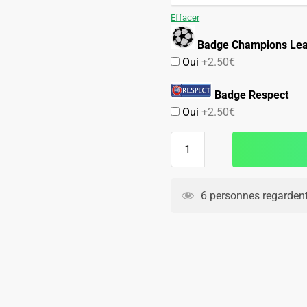
89.90€.
59.90€.
Effacer
Badge Champions Le
Oui
+2.50€
Badge Respect
Oui
+2.50€
quantité
de
Maillot
PSG
6 personnes regardent
Exterieur
2014
2015
T.
Silva