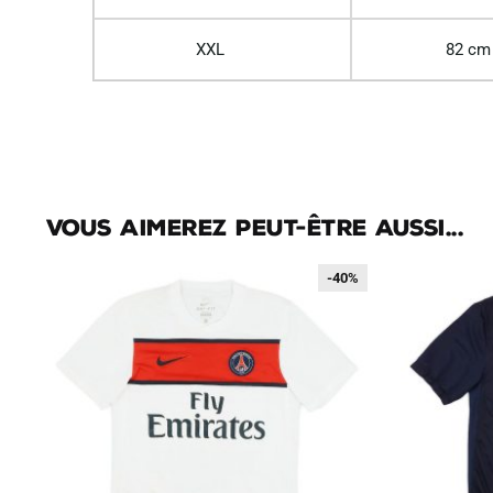
XXL
82 cm
Vous aimerez peut-être aussi...
-40%
-40%