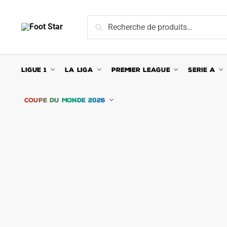
Skip
Skip
to
to
Recherche
Recherche
navigation
content
pour :
LIGUE 1
LA LIGA
PREMIER LEAGUE
SERIE A
COUPE DU MONDE 2026