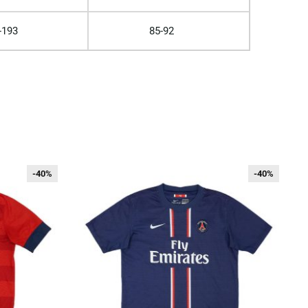
-193
85-92
-40%
-40%
-40%
-40%