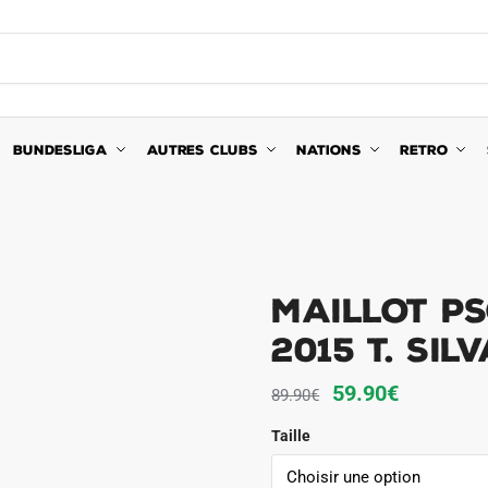
BUNDESLIGA
AUTRES CLUBS
NATIONS
RETRO
Maillot PS
2015 T. Sil
Le
Le
59.90
€
89.90
€
prix
prix
Taille
initial
actuel
était :
est :