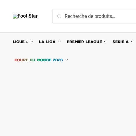
Skip
Skip
to
to
Recherche
Recherche
navigation
content
pour :
LIGUE 1
LA LIGA
PREMIER LEAGUE
SERIE A
COUPE DU MONDE 2026