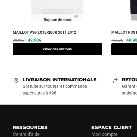
Rupture de stock
MAILLOT PSG EXTERIEUR 2011 2012
MAILLOT PSG 
Le
Le
Ce
Le
49.90
€
49.9
79.90
€
79.90
€
prix
prix
prix
produit
Choix des options
initial
actuel
initial
a
était :
est :
était :
plusieurs
79.90€.
49.90€.
79.90
variations.
Les
LIVRAISON INTERNATIONALE
RETO
options
Gratuite sur toutes les commande
Garanti
peuvent
supérieures à 99€
satisfac
être
choisies
sur
la
RESSOURCES
ESPACE CLIENT
page
Centre d’aide
Mon compte