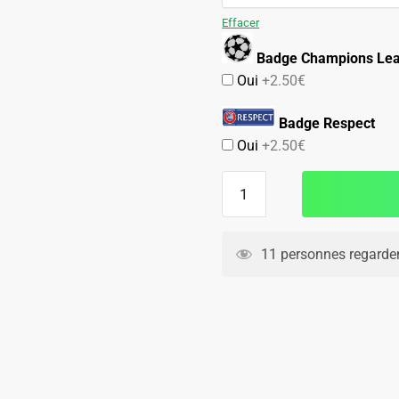
89.90€.
59.90€.
Effacer
Badge Champions Le
Oui
+2.50€
Badge Respect
Oui
+2.50€
quantité
de
Maillot
PSG
11 personnes regarden
Domicile
2014
2015
T.
Silva