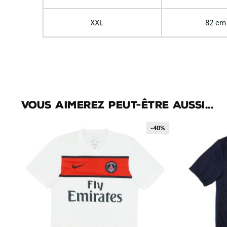
XXL
82 cm
Vous aimerez peut-être aussi...
-40%
-40%