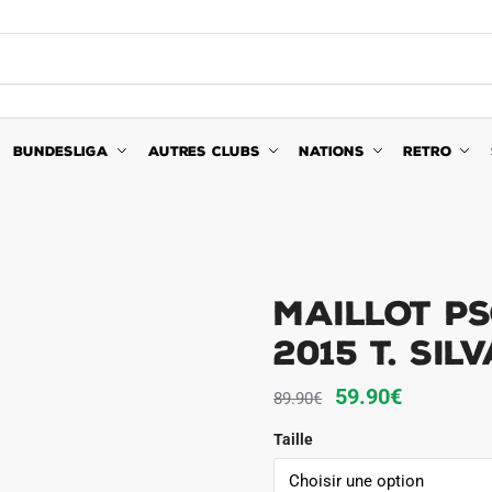
BUNDESLIGA
AUTRES CLUBS
NATIONS
RETRO
Maillot PS
2015 T. Sil
Le
Le
59.90
€
89.90
€
prix
prix
Taille
initial
actuel
était :
est :