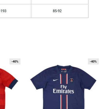
-193
85-92
-40%
-40%
-40%
-40%