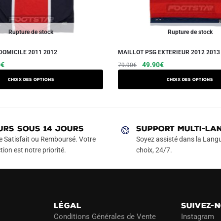
Rupture de stock
Rupture de stock
DOMICILE 2011 2012
MAILLOT PSG EXTERIEUR 2012 2013
Le
Ce
Le
Le
Ce
0
€
49.90
€
79.90
€
prix
prix
prix
produit
produit
Choix des options
Choix des options
actuel
initial
actuel
a
a
est :
était :
est :
plusieurs
plusieurs
€.
49.90€.
79.90€.
49.90€.
variations.
variations.
Les
Les
URS SOUS 14 JOURS
SUPPORT MULTI-LA
options
options
e Satisfait ou Remboursé. Votre
Soyez assisté dans la Langu
peuvent
peuvent
tion est notre priorité.
choix, 24/7.
être
être
choisies
choisies
sur
sur
la
la
LÉGAL
SUIVEZ-
page
page
Conditions Générales de Vente
Instagram