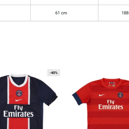
61 cm
188
-40%
-40%