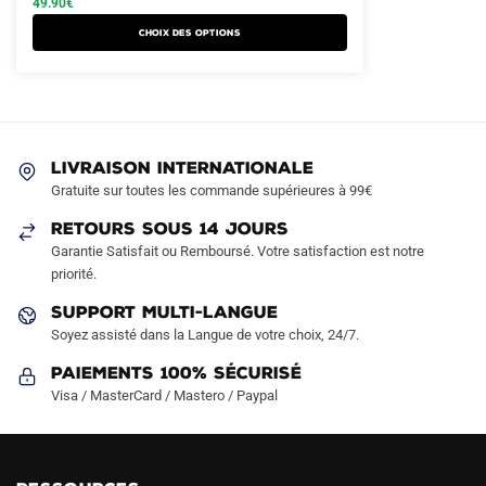
49.90
€
a
était :
est :
Choix des options
plusieurs
79.90€.
49.90€.
variations.
Les
options
peuvent
LIVRAISON INTERNATIONALE
être
Gratuite sur toutes les commande supérieures à 99€
choisies
sur
RETOURS SOUS 14 JOURS
la
Garantie Satisfait ou Remboursé. Votre satisfaction est notre
page
priorité.
du
SUPPORT MULTI-LANGUE
produit
Soyez assisté dans la Langue de votre choix, 24/7.
Paiements 100% Sécurisé
Visa / MasterCard / Mastero / Paypal