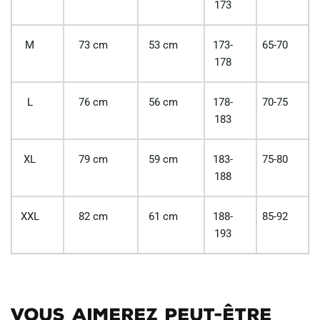
173
M
73 cm
53 cm
173-
65-70
178
L
76 cm
56 cm
178-
70-75
183
XL
79 cm
59 cm
183-
75-80
188
XXL
82 cm
61 cm
188-
85-92
193
Vous aimerez peut-être