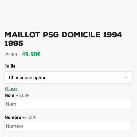
Maillot PSG Domicile 1994
1995
Le
Le
49.90
€
79.90
€
prix
prix
Taille
initial
actuel
était :
est :
79.90€.
49.90€.
Effacer
Nom
+5.00€
Numéro
+5.00€