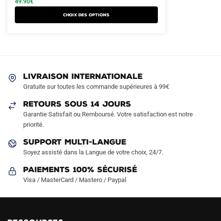
49.90
€
a
était :
est :
Choix des options
plusieurs
79.90€.
49.90€.
variations.
Les
options
peuvent
LIVRAISON INTERNATIONALE
être
Gratuite sur toutes les commande supérieures à 99€
choisies
sur
RETOURS SOUS 14 JOURS
la
Garantie Satisfait ou Remboursé. Votre satisfaction est notre
page
priorité.
du
SUPPORT MULTI-LANGUE
produit
Soyez assisté dans la Langue de votre choix, 24/7.
Paiements 100% Sécurisé
Visa / MasterCard / Mastero / Paypal