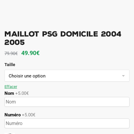
Maillot PSG Domicile 2004
2005
Le
Le
49.90
€
79.90
€
prix
prix
Taille
initial
actuel
était :
est :
79.90€.
49.90€.
Effacer
Nom
+5.00€
Numéro
+5.00€