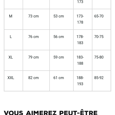
173
M
73 cm
53 cm
173-
65-70
178
L
76 cm
56 cm
178-
70-75
183
XL
79 cm
59 cm
183-
75-80
188
XXL
82 cm
61 cm
188-
85-92
193
Vous aimerez peut-être