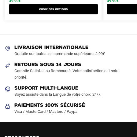
49.90
€
49.90
€
a
a
était :
est :
était :
est :
Choix des options
plusieurs
plusieurs
79.90€.
49.90€.
79.90€.
49.90€.
variations.
variations.
Les
Les
options
options
peuvent
peuvent
LIVRAISON INTERNATIONALE
être
être
Gratuite sur toutes les commande supérieures à 99€
choisies
choisies
sur
sur
RETOURS SOUS 14 JOURS
la
la
Garantie Satisfait ou Remboursé. Votre satisfaction est notre
page
page
priorité.
du
du
SUPPORT MULTI-LANGUE
produit
produit
Soyez assisté dans la Langue de votre choix, 24/7.
Paiements 100% Sécurisé
Visa / MasterCard / Mastero / Paypal