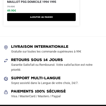
Le
Le
Ce
MAILLOT PSG DOMICILE 1994 1995
prix
prix
produit
79.90
€
initial
actuel
49.90
€
a
était :
est :
AJOUTER AU PANIER
plusieurs
79.90€.
49.90€.
variations.
Les
options
peuvent
LIVRAISON INTERNATIONALE
être
Gratuite sur toutes les commande supérieures à 99€
choisies
sur
RETOURS SOUS 14 JOURS
la
Garantie Satisfait ou Remboursé. Votre satisfaction est notre
page
priorité.
du
SUPPORT MULTI-LANGUE
produit
Soyez assisté dans la Langue de votre choix, 24/7.
Paiements 100% Sécurisé
Visa / MasterCard / Mastero / Paypal