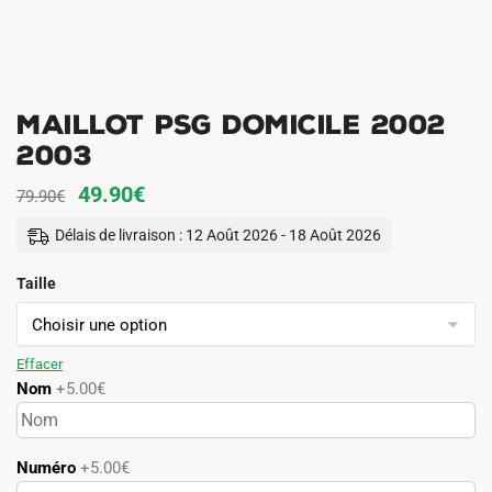
Maillot PSG Domicile 2002
2003
Le
Le
49.90
€
79.90
€
prix
prix
Délais de livraison : 12 Août 2026 - 18 Août 2026
initial
actuel
Taille
était :
est :
79.90€.
49.90€.
Effacer
Nom
+5.00€
Numéro
+5.00€