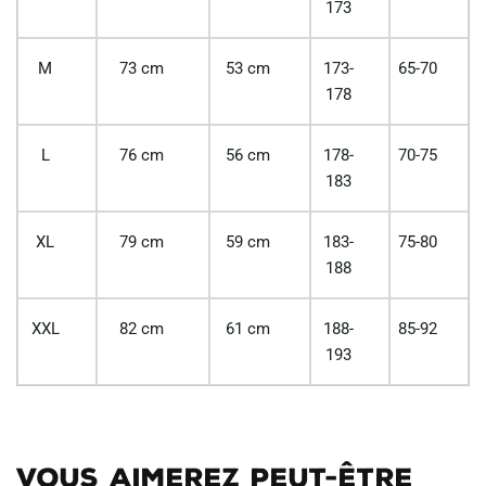
173
M
73 cm
53 cm
173-
65-70
178
L
76 cm
56 cm
178-
70-75
183
XL
79 cm
59 cm
183-
75-80
188
XXL
82 cm
61 cm
188-
85-92
193
Vous aimerez peut-être