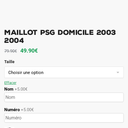
Maillot PSG Domicile 2003
2004
Le
Le
49.90
€
79.90
€
prix
prix
Taille
initial
actuel
était :
est :
79.90€.
49.90€.
Effacer
Nom
+5.00€
Numéro
+5.00€