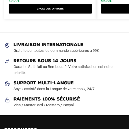
49.90
€
49.90
€
a
a
était :
est :
était :
est :
Choix des options
plusieurs
plusieurs
79.90€.
49.90€.
79.90€.
49.90€.
variations.
variations.
Les
Les
options
options
peuvent
peuvent
LIVRAISON INTERNATIONALE
être
être
Gratuite sur toutes les commande supérieures à 99€
choisies
choisies
sur
sur
RETOURS SOUS 14 JOURS
la
la
Garantie Satisfait ou Remboursé. Votre satisfaction est notre
page
page
priorité.
du
du
SUPPORT MULTI-LANGUE
produit
produit
Soyez assisté dans la Langue de votre choix, 24/7.
Paiements 100% Sécurisé
Visa / MasterCard / Mastero / Paypal