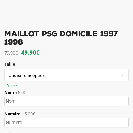
Maillot PSG Domicile 1997
1998
Le
Le
49.90
€
79.90
€
prix
prix
Taille
initial
actuel
était :
est :
79.90€.
49.90€.
Effacer
Nom
+5.00€
Numéro
+5.00€