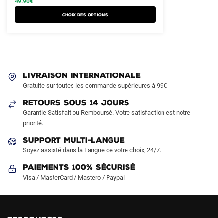
49.90
€
a
était :
est :
Choix des options
plusieurs
79.90€.
49.90€.
variations.
Les
options
peuvent
LIVRAISON INTERNATIONALE
être
Gratuite sur toutes les commande supérieures à 99€
choisies
sur
RETOURS SOUS 14 JOURS
la
Garantie Satisfait ou Remboursé. Votre satisfaction est notre
page
priorité.
du
SUPPORT MULTI-LANGUE
produit
Soyez assisté dans la Langue de votre choix, 24/7.
Paiements 100% Sécurisé
Visa / MasterCard / Mastero / Paypal