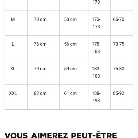
173
M
73 cm
53 cm
173-
65-70
178
L
76 cm
56 cm
178-
70-75
183
XL
79 cm
59 cm
183-
75-80
188
XXL
82 cm
61 cm
188-
85-92
193
Vous aimerez peut-être