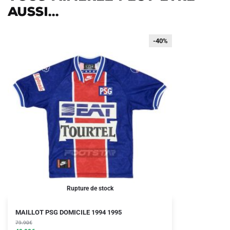
aussi...
-40%
-40%
Rupture de stock
Le
Le
Ce
MAILLOT PSG DOMICILE 1994 1995
prix
prix
produit
79.90
€
initial
actuel