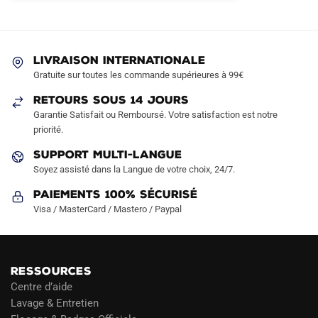
options
options
peuvent
peuvent
être
être
LIVRAISON INTERNATIONALE
choisies
choisies
Gratuite sur toutes les commande supérieures à 99€
sur
sur
RETOURS SOUS 14 JOURS
la
la
Garantie Satisfait ou Remboursé. Votre satisfaction est notre
page
page
priorité.
du
du
produit
produit
SUPPORT MULTI-LANGUE
Soyez assisté dans la Langue de votre choix, 24/7.
Paiements 100% Sécurisé
Visa / MasterCard / Mastero / Paypal
RESSOURCES
Centre d’aide
Lavage & Entretien