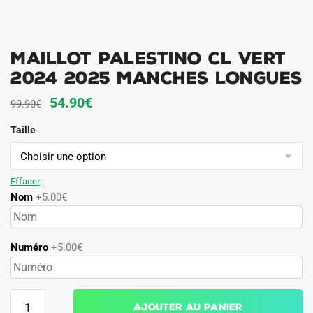
Maillot Palestino CL Vert
2024 2025 Manches Longues
Le
Le
54.90
€
99.90
€
prix
prix
Taille
initial
actuel
était :
est :
99.90€.
54.90€.
Effacer
Nom
+5.00€
Numéro
+5.00€
quantité
Ajouter au panier