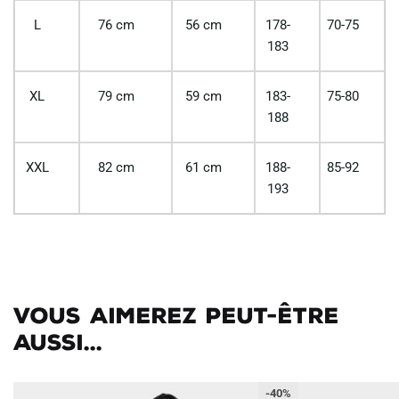
L
76 cm
56 cm
178-
70-75
183
XL
79 cm
59 cm
183-
75-80
188
XXL
82 cm
61 cm
188-
85-92
193
Vous aimerez peut-être
aussi...
-40%