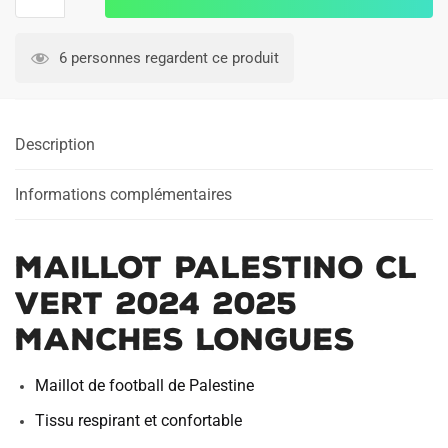
de
Maillot
Palestino
6 personnes regardent ce produit
CL
Vert
2024
Description
2025
Manches
Longues
Informations complémentaires
Maillot Palestino CL
Vert 2024 2025
Manches Longues
Maillot de football de Palestine
Tissu respirant et confortable