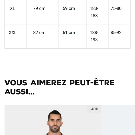
XL
79 cm
59 cm
183-
75-80
188
XXL
82 cm
61 cm
188-
85-92
193
Vous aimerez peut-être
aussi...
-40%