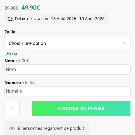
Le
Le
49.90
€
89.90
€
prix
prix
Délais de livraison : 13 Août 2026 - 19 Août 2026
initial
actuel
Taille
était :
est :
89.90€.
49.90€.
Effacer
Nom
+5.00€
Numéro
+5.00€
quantité
Ajouter au panier
de
Maillot
Deportivo
8 personnes regardent ce produit
Palestine