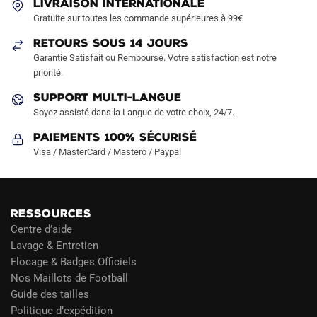
LIVRAISON INTERNATIONALE
choisies
choisies
Gratuite sur toutes les commande supérieures à 99€
sur
sur
RETOURS SOUS 14 JOURS
la
la
Garantie Satisfait ou Remboursé. Votre satisfaction est notre
page
page
priorité.
du
du
produit
produit
SUPPORT MULTI-LANGUE
Soyez assisté dans la Langue de votre choix, 24/7.
Paiements 100% Sécurisé
Visa / MasterCard / Mastero / Paypal
RESSOURCES
Centre d’aide
Lavage & Entretien
Flocage & Badges Officiels
Nos Maillots de Football
Guide des tailles
Politique d’expédition