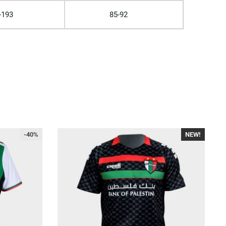
-193
85-92
-40%
NEW!
-40%