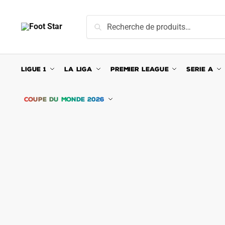
Skip
Skip
to
to
Recherche
Recherche
navigation
content
pour :
LIGUE 1
LA LIGA
PREMIER LEAGUE
SERIE A
COUPE DU MONDE 2026