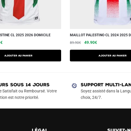
STINE CL 2025 2026 DOMICILE
MAILLOT PALESTINO CL 2024 2025 
Le
Ce
Le
Le
Ce
0
€
49.90
€
89.90
€
prix
prix
prix
produit
produit
actuel
initial
actuel
a
a
AJOUTER AU PANIER
AJOUTER AU PANIER
est :
était :
est :
plusieurs
plusieurs
€.
49.90€.
89.90€.
49.90€.
variations.
variations.
Les
Les
URS SOUS 14 JOURS
SUPPORT MULTI-LA
options
options
e Satisfait ou Remboursé. Votre
Soyez assisté dans la Langu
peuvent
peuvent
tion est notre priorité.
choix, 24/7.
être
être
choisies
choisies
sur
sur
la
la
page
page
LÉGAL
SUIVEZ-