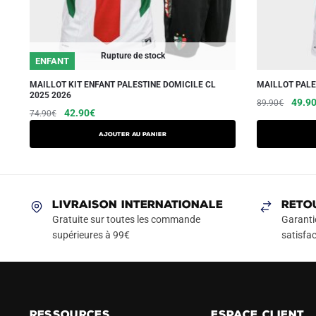
Rupture de stock
ENFANT
MAILLOT KIT ENFANT PALESTINE DOMICILE CL
MAILLOT PALE
2025 2026
Le
49.9
89.90
€
Le
Le
Ce
42.90
€
74.90
€
prix
prix
prix
produit
initial
AJOUTER AU PANIER
initial
actuel
a
était :
était :
est :
89.90
plusieurs
74.90€.
42.90€.
variations.
Les
LIVRAISON INTERNATIONALE
RETO
options
Gratuite sur toutes les commande
Garanti
peuvent
supérieures à 99€
satisfac
être
choisies
sur
la
RESSOURCES
ESPACE CLIENT