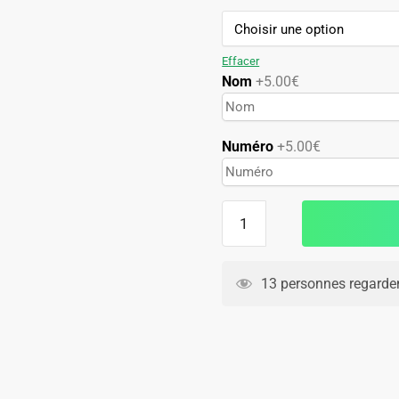
89.90€.
49.90€.
Effacer
Nom
+5.00€
Numéro
+5.00€
quantité
de
Maillot
Palestino
13 personnes regarden
CL
2022
2023