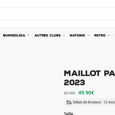
BUNDESLIGA
AUTRES CLUBS
NATIONS
RETRO
Maillot Pa
2023
Le
Le
49.90
€
89.90
€
prix
prix
Délais de livraison : 12 Ao
initial
actuel
était :
est :
Taille