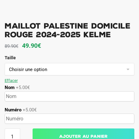
Maillot Palestine Domicile
Rouge 2024-2025 Kelme
Le
Le
49.90
€
89.90
€
prix
prix
Taille
initial
actuel
était :
est :
89.90€.
49.90€.
Effacer
Nom
+5.00€
Numéro
+5.00€
quantité
Ajouter au panier