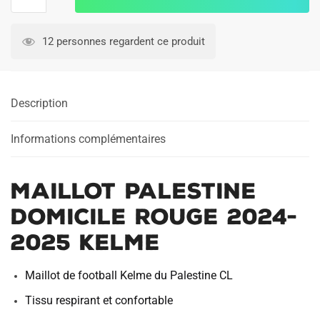
de
Maillot
Palestine
12 personnes regardent ce produit
Domicile
Rouge
2024-
Description
2025
Kelme
Informations complémentaires
Maillot Palestine
Domicile Rouge 2024-
2025 Kelme
Maillot de football Kelme du Palestine CL
Tissu respirant et confortable