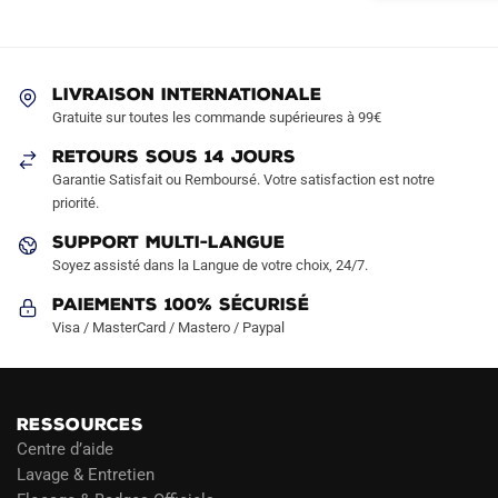
options
options
peuvent
peuvent
être
être
LIVRAISON INTERNATIONALE
choisies
choisies
Gratuite sur toutes les commande supérieures à 99€
sur
sur
RETOURS SOUS 14 JOURS
la
la
Garantie Satisfait ou Remboursé. Votre satisfaction est notre
page
page
priorité.
du
du
produit
produit
SUPPORT MULTI-LANGUE
Soyez assisté dans la Langue de votre choix, 24/7.
Paiements 100% Sécurisé
Visa / MasterCard / Mastero / Paypal
RESSOURCES
Centre d’aide
Lavage & Entretien