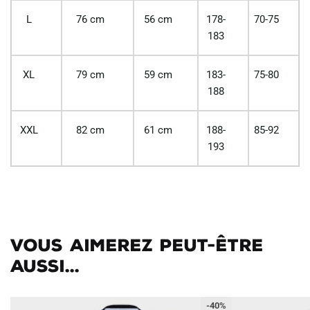
L
76 cm
56 cm
178-
70-75
183
XL
79 cm
59 cm
183-
75-80
188
XXL
82 cm
61 cm
188-
85-92
193
Vous aimerez peut-être
aussi...
-40%