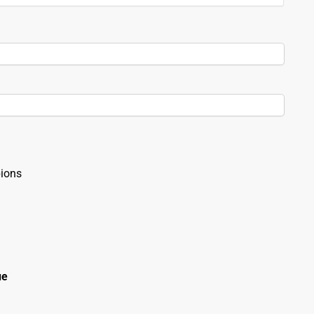
ions
ue