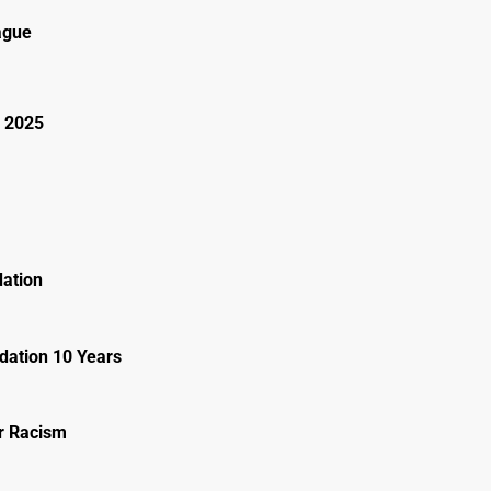
ague
 2025
ation
ation 10 Years
r Racism