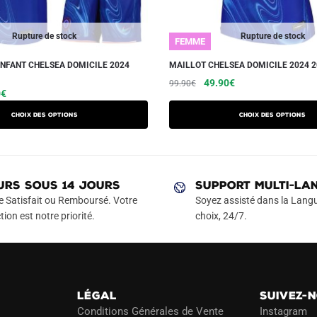
Rupture de stock
Rupture de stock
FEMME
ENFANT CHELSEA DOMICILE 2024
MAILLOT CHELSEA DOMICILE 2024 
Le
Le
Ce
49.90
€
99.90
€
Le
Ce
0
€
prix
prix
produit
prix
produit
initial
actuel
a
Choix des options
Choix des options
actuel
a
était :
est :
plusieurs
est :
99.90€.
49.90€.
plusieurs
variations.
€.
42.90€.
variations.
Les
Les
URS SOUS 14 JOURS
SUPPORT MULTI-LA
options
options
e Satisfait ou Remboursé. Votre
Soyez assisté dans la Langu
peuvent
peuvent
tion est notre priorité.
choix, 24/7.
être
être
choisies
choisies
sur
sur
la
la
page
LÉGAL
SUIVEZ-
page
du
Conditions Générales de Vente
Instagram