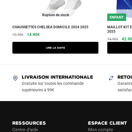
Rupture de stock
ENFANT
CHAUSSETTES CHELSEA DOMICILE 2024 2025
MAILLOT KIT 
2025
Le
Le
14.90
€
19.90
€
Le
42.9
74.90
€
prix
prix
prix
initial
actuel
Lire la suite
initial
était :
est :
était :
19.90€.
14.90€.
74.90
LIVRAISON INTERNATIONALE
RETO
Gratuite sur toutes les commande
Garanti
supérieures à 99€
satisfac
RESSOURCES
ESPACE CLIENT
Centre d’aide
Mon compte