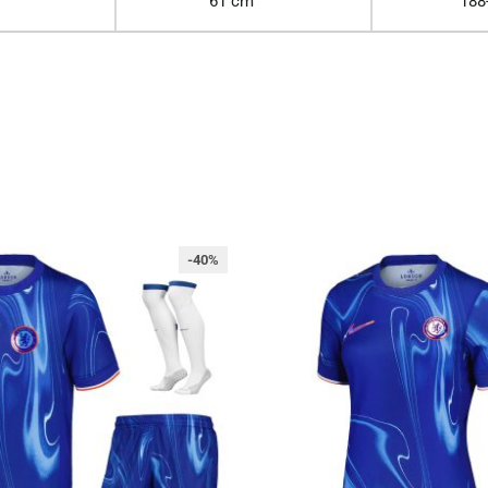
61 cm
188
-40%