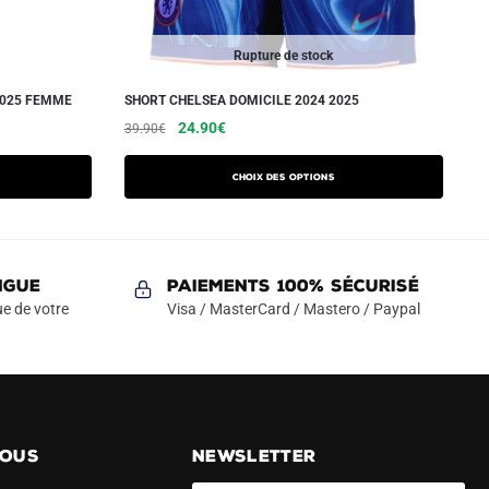
Rupture de stock
2025 FEMME
SHORT CHELSEA DOMICILE 2024 2025
Le
Le
Ce
24.90
€
39.90
€
prix
prix
produit
initial
actuel
a
Choix des options
était :
est :
plusieurs
39.90€.
24.90€.
variations.
Les
NGUE
Paiements 100% Sécurisé
options
e de votre
Visa / MasterCard / Mastero / Paypal
peuvent
être
choisies
sur
la
page
NOUS
NEWSLETTER
du