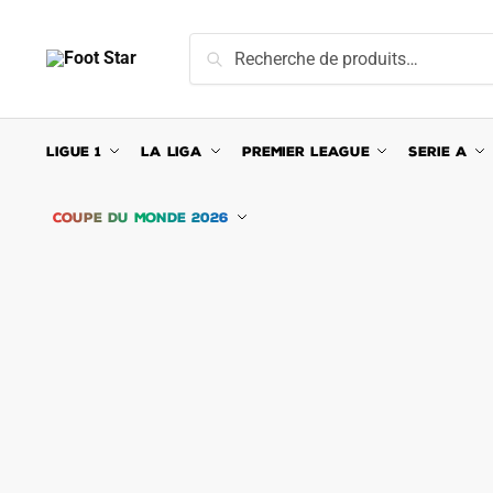
Skip
Skip
to
to
Recherche
Recherche
navigation
content
pour :
LIGUE 1
LA LIGA
PREMIER LEAGUE
SERIE A
COUPE DU MONDE 2026