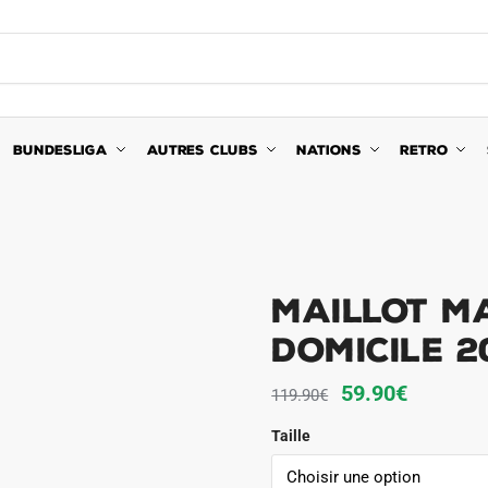
BUNDESLIGA
AUTRES CLUBS
NATIONS
RETRO
Maillot M
Domicile 2
Le
Le
59.90
€
119.90
€
prix
prix
Taille
initial
actuel
était :
est :