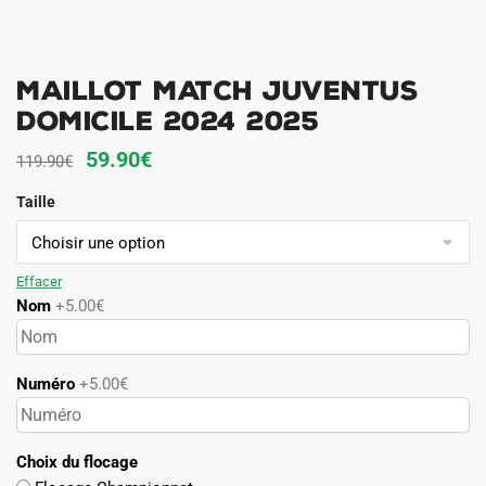
Maillot Match Juventus
Domicile 2024 2025
Le
Le
59.90
€
119.90
€
prix
prix
Taille
initial
actuel
était :
est :
119.90€.
59.90€.
Effacer
Nom
+5.00€
Numéro
+5.00€
Choix du flocage