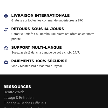
options
options
peuvent
peuvent
être
être
LIVRAISON INTERNATIONALE
choisies
choisies
Gratuite sur toutes les commande supérieures à 99€
sur
sur
RETOURS SOUS 14 JOURS
la
la
Garantie Satisfait ou Remboursé. Votre satisfaction est notre
page
page
priorité.
du
du
produit
produit
SUPPORT MULTI-LANGUE
Soyez assisté dans la Langue de votre choix, 24/7.
Paiements 100% Sécurisé
Visa / MasterCard / Mastero / Paypal
RESSOURCES
Centre d’aide
Lavage & Entretien
Flocage & Badges Officiels