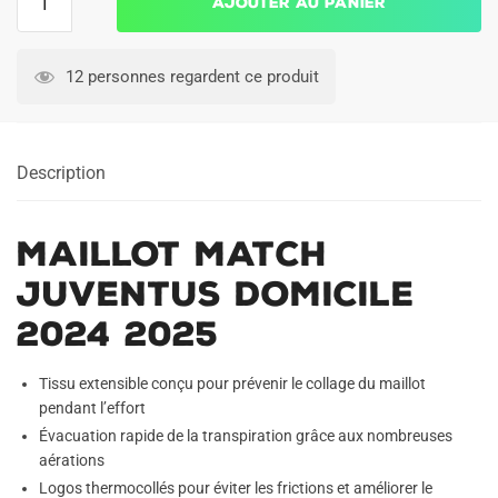
Ajouter au panier
de
Maillot
Match
12 personnes regardent ce produit
Juventus
Domicile
2024
Description
2025
Maillot Match
Juventus Domicile
2024 2025
Tissu extensible conçu pour prévenir le collage du maillot
pendant l’effort
Évacuation rapide de la transpiration grâce aux nombreuses
aérations
Logos thermocollés pour éviter les frictions et améliorer le