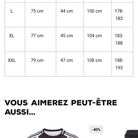
L
75 cm
44 cm
100 cm
178-
183
XL
77 cm
45 cm
104 cm
183-
188
XXL
79 cm
47 cm
108 cm
188-
193
Vous aimerez peut-être
aussi...
-40%
-40%