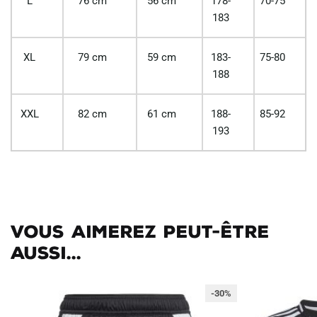
L
76 cm
56 cm
178-
70-75
183
XL
79 cm
59 cm
183-
75-80
188
XXL
82 cm
61 cm
188-
85-92
193
Vous aimerez peut-être
aussi...
-30%