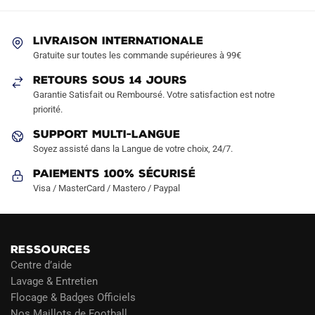
peuvent
peuvent
être
être
LIVRAISON INTERNATIONALE
choisies
choisies
Gratuite sur toutes les commande supérieures à 99€
sur
sur
RETOURS SOUS 14 JOURS
la
la
Garantie Satisfait ou Remboursé. Votre satisfaction est notre
page
page
priorité.
du
du
produit
produit
SUPPORT MULTI-LANGUE
Soyez assisté dans la Langue de votre choix, 24/7.
Paiements 100% Sécurisé
Visa / MasterCard / Mastero / Paypal
RESSOURCES
Centre d’aide
Lavage & Entretien
Flocage & Badges Officiels
Nos Maillots de Football