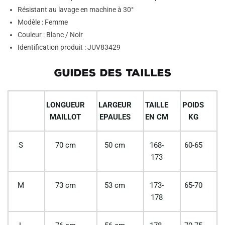
Résistant au lavage en machine à 30°
Modèle : Femme
Couleur : Blanc / Noir
Identification produit : JUV83429
GUIDES DES TAILLES
LONGUEUR
LARGEUR
TAILLE
POIDS
MAILLOT
EPAULES
EN CM
KG
S
70 cm
50 cm
168-
60-65
173
M
73 cm
53 cm
173-
65-70
178