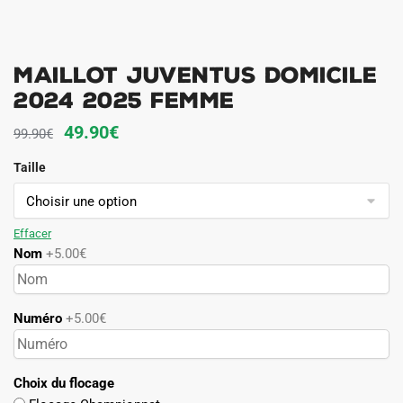
Maillot Juventus Domicile
2024 2025 Femme
Le
Le
49.90
€
99.90
€
prix
prix
Taille
initial
actuel
était :
est :
99.90€.
49.90€.
Effacer
Nom
+5.00€
Numéro
+5.00€
Choix du flocage