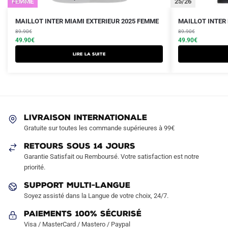
25/26
FEMME
25/26
Le
Le
Le
Le
Ce
MAILLOT INTER MIAMI EXTERIEUR 2025 FEMME
MAILLOT INTER 
prix
prix
prix
prix
89.90
€
produit
89.90
€
initial
actuel
initial
actuel
49.90
€
49.90
€
a
était :
est :
était :
est :
Lire la suite
plusieurs
89.90€.
49.90€.
89.90€.
49.90€.
variations.
Les
options
peuvent
LIVRAISON INTERNATIONALE
être
Gratuite sur toutes les commande supérieures à 99€
choisies
sur
RETOURS SOUS 14 JOURS
la
Garantie Satisfait ou Remboursé. Votre satisfaction est notre
page
priorité.
du
SUPPORT MULTI-LANGUE
produit
Soyez assisté dans la Langue de votre choix, 24/7.
Paiements 100% Sécurisé
Visa / MasterCard / Mastero / Paypal