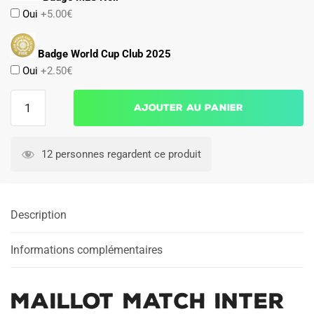
Oui
+5.00€
Badge World Cup Club 2025
Oui
+2.50€
quantité
Ajouter au panier
de
Maillot
Match
12 personnes regardent ce produit
Inter
Miami
Exterieur
Description
2025
Messi
Informations complémentaires
Maillot Match Inter