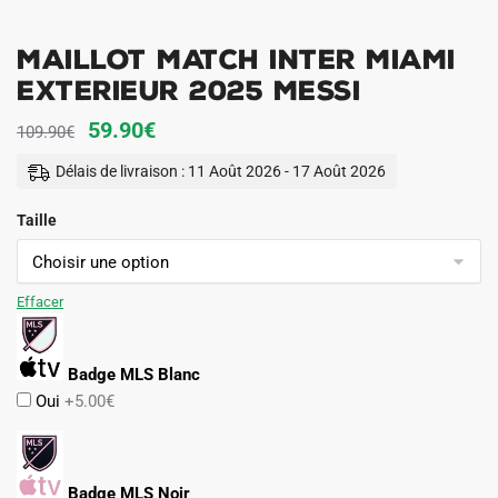
Maillot Match Inter Miami
Exterieur 2025 Messi
Le
Le
59.90
€
109.90
€
prix
prix
Délais de livraison : 11 Août 2026 - 17 Août 2026
initial
actuel
Taille
était :
est :
109.90€.
59.90€.
Effacer
Badge MLS Blanc
Oui
+5.00€
Badge MLS Noir