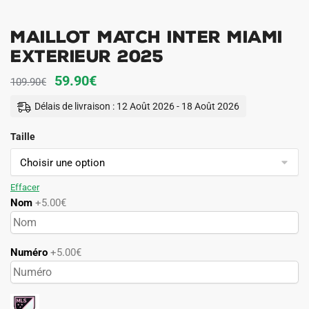
Maillot Match Inter Miami
Exterieur 2025
Le
Le
59.90
€
109.90
€
prix
prix
Délais de livraison : 12 Août 2026 - 18 Août 2026
initial
actuel
Taille
était :
est :
109.90€.
59.90€.
Effacer
Nom
+5.00€
Numéro
+5.00€