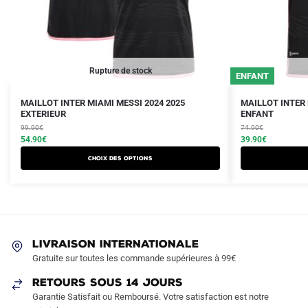
Rupture de stock
ENFANT
Le
Le
Le
Le
Ce
Ce
MAILLOT INTER MIAMI MESSI 2024 2025
MAILLOT INTER 
prix
prix
EXTERIEUR
prix
prix
ENFANT
produit
produit
initial
actuel
initial
actuel
99.90
€
74.90
€
a
a
était :
est :
54.90
€
était :
est :
39.90
€
plusieurs
plusieurs
99.90€.
54.90€.
74.90€.
39.90€.
Choix des options
variations.
variations.
Les
Les
options
options
peuvent
peuvent
être
être
LIVRAISON INTERNATIONALE
choisies
choisies
Gratuite sur toutes les commande supérieures à 99€
sur
sur
RETOURS SOUS 14 JOURS
la
la
Garantie Satisfait ou Remboursé. Votre satisfaction est notre
page
page