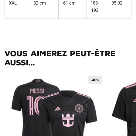
XXL
82 cm
61 cm
188-
85-92
193
Vous aimerez peut-être
aussi...
-40%
-40%