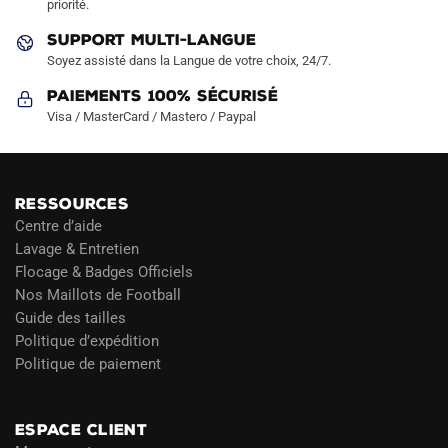
priorité.
du
du
produit
produit
SUPPORT MULTI-LANGUE
Soyez assisté dans la Langue de votre choix, 24/7.
Paiements 100% Sécurisé
Visa / MasterCard / Mastero / Paypal
RESSOURCES
Centre d’aide
Lavage & Entretien
Flocage & Badges Officiels
Nos Maillots de Football
Guide des tailles
Politique d’expédition
Politique de paiement
Blog
ESPACE CLIENT