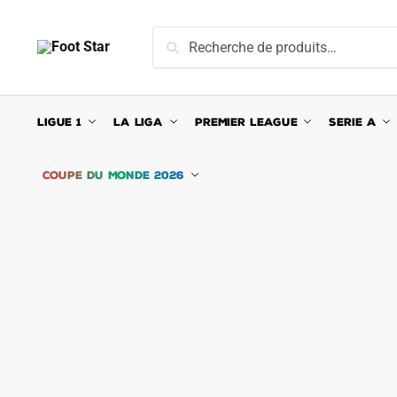
Skip
Skip
to
to
Recherche
Recherche
navigation
content
pour :
LIGUE 1
LA LIGA
PREMIER LEAGUE
SERIE A
COUPE DU MONDE 2026