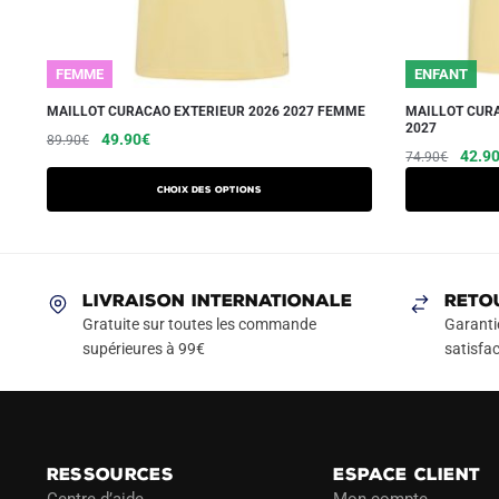
FEMME
ENFANT
MAILLOT CURACAO EXTERIEUR 2026 2027 FEMME
MAILLOT CURA
2027
Le
Le
Ce
49.90
€
89.90
€
Le
42.9
74.90
€
prix
prix
produit
prix
initial
actuel
a
Choix des options
initial
était :
est :
plusieurs
était :
89.90€.
49.90€.
variations.
74.90
Les
LIVRAISON INTERNATIONALE
RETO
options
Gratuite sur toutes les commande
Garanti
peuvent
supérieures à 99€
satisfac
être
choisies
sur
la
page
RESSOURCES
ESPACE CLIENT