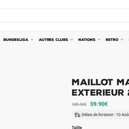
BUNDESLIGA
AUTRES CLUBS
NATIONS
RETRO
Maillot M
Exterieur 
Le
Le
59.90
€
109.90
€
prix
prix
Délais de livraison : 10 Ao
initial
actuel
était :
est :
Taille