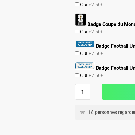
Oui
+2.50€
Badge Coupe du Mond
Oui
+2.50€
Badge Football Un
Oui
+2.50€
Badge Football Un
Oui
+2.50€
quantité
de
Maillot
Match
18 personnes regarden
Curacao
Exterieur
2026