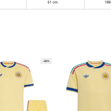
61 cm
188
-40%