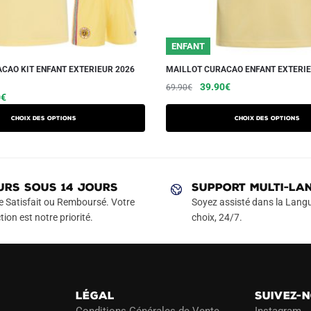
ENFANT
CAO KIT ENFANT EXTERIEUR 2026
MAILLOT CURACAO ENFANT EXTERIE
Le
Le
Ce
39.90
€
69.90
€
Le
Ce
0
€
prix
prix
produit
prix
produit
initial
actuel
a
Choix des options
Choix des options
actuel
a
était :
est :
plusieurs
est :
69.90€.
39.90€.
plusieurs
variations.
€.
42.90€.
variations.
Les
Les
URS SOUS 14 JOURS
SUPPORT MULTI-LA
options
options
e Satisfait ou Remboursé. Votre
Soyez assisté dans la Langu
peuvent
peuvent
tion est notre priorité.
choix, 24/7.
être
être
choisies
choisies
sur
sur
la
la
page
LÉGAL
SUIVEZ-
page