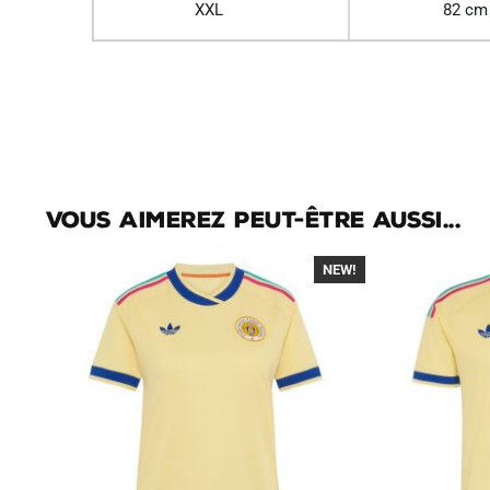
XXL
82 cm
Vous aimerez peut-être aussi...
NEW!
-40%