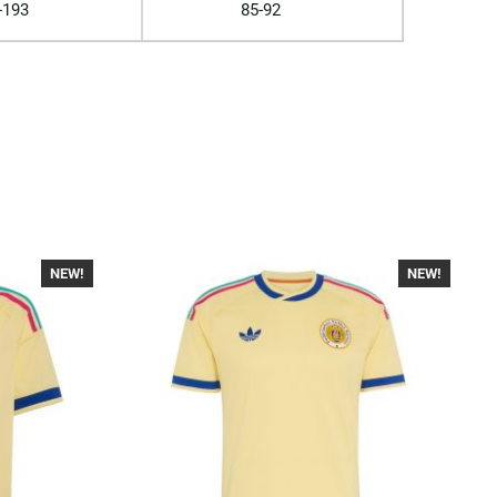
-193
85-92
NEW!
-40%
NEW!
-40%